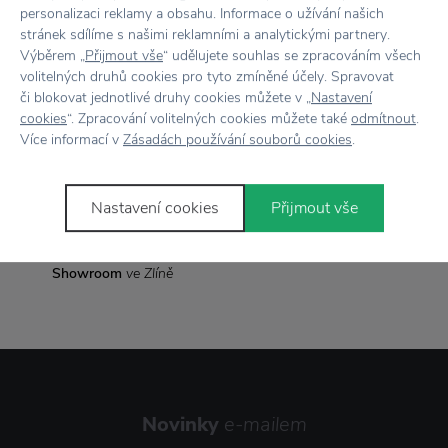
personalizaci reklamy a obsahu. Informace o užívání našich
Rozměr
Ø: 24 cm × V: 4 cm
stránek sdílíme s našimi reklamními a analytickými partnery.
Výběrem „
Přijmout vše
“ udělujete souhlas se zpracováním všech
volitelných druhů cookies pro tyto zmíněné účely. Spravovat
či blokovat jednotlivé druhy cookies můžete v „
Nastavení
Vše skladem,
odesíláme ihned
cookies
“. Zpracování volitelných cookies můžete také
odmítnout
.
Více informací v
Zásadách používání souborů cookies
.
Doprava zdarma
nad 2 000 Kč
Vrácení zboží
do 30 dnů
Nastavení cookies
Přijmout vše
7500+ produktů
na výběr
Showroom
ve Zlíně
Novinky
e-mailem