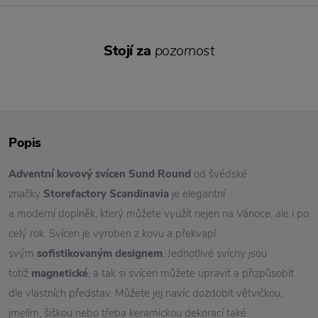
Stojí za
pozornost
Popis
Adventní kovový svícen Sund Round
od švédské
značky
Storefactory Scandinavia
je elegantní
a moderní doplněk, který můžete využít nejen na Vánoce, ale i po
celý rok. Svícen je vyroben z kovu a překvapí
svým
sofistikovaným designem
. Jednotlivé svícny jsou
totiž
magnetické
, a tak si svícen můžete upravit a přizpůsobit
dle vlastních představ. Můžete jej navíc dozdobit větvičkou,
jmelím, šiškou nebo třeba keramickou dekorací také