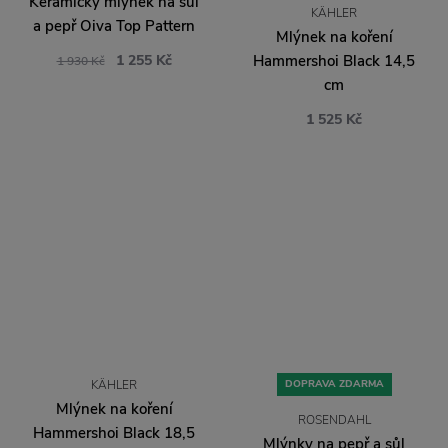
Keramický mlýnek na sůl
KÄHLER
a pepř Oiva Top Pattern
Mlýnek na koření
1 255 Kč
Hammershoi Black 14,5
1 930 Kč
cm
1 525 Kč
KÄHLER
DOPRAVA ZDARMA
Mlýnek na koření
ROSENDAHL
Hammershoi Black 18,5
Mlýnky na pepř a sůl