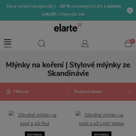
Sleva na letní designovky |
-20 %
na kategorii Léto
s kódem
Léto20
| Objevujte zde
0
menu
Mlýnky na koření | Stylové mlýnky ze
Skandinávie
Filtrovat
NOVINKA
NOVINKA