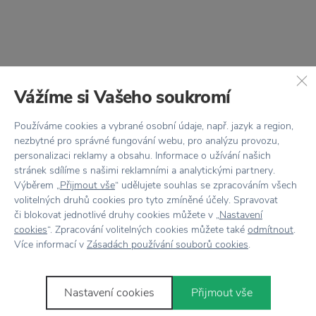
DOPRAVA ZDARMA
AUDO COPENHAGEN
Vážíme si Vašeho soukromí
Mlýnky Bottle Hunting
HOUSE DOCTOR
Green/Walnut Small –
Dřevěné mlýnky na pepř
Používáme cookies a vybrané osobní údaje, např. jazyk a region,
set 2 k
a sůl Wardha Oak
nezbytné pro správné fungování webu, pro analýzu provozu,
1 650 Kč
personalizaci reklamy a obsahu. Informace o užívání našich
2 535 Kč
stránek sdílíme s našimi reklamními a analytickými partnery.
Výběrem „
Přijmout vše
“ udělujete souhlas se zpracováním všech
volitelných druhů cookies pro tyto zmíněné účely. Spravovat
či blokovat jednotlivé druhy cookies můžete v „
Nastavení
cookies
“. Zpracování volitelných cookies můžete také
odmítnout
.
Více informací v
Zásadách používání souborů cookies
.
Nastavení cookies
Přijmout vše