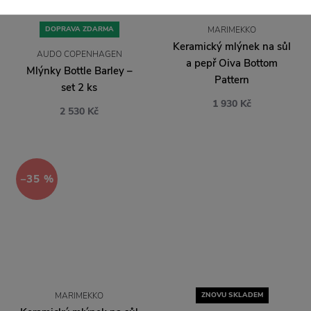
DOPRAVA ZDARMA
MARIMEKKO
Keramický mlýnek na sůl
AUDO COPENHAGEN
a pepř Oiva Bottom
Mlýnky Bottle Barley –
Pattern
set 2 ks
1 930 Kč
2 530 Kč
−35 %
MARIMEKKO
ZNOVU SKLADEM