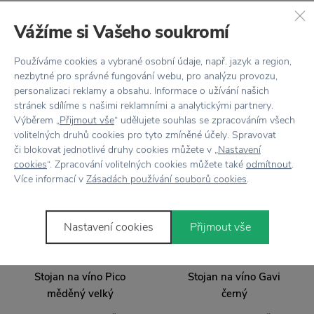
ALESSI
ALESSI
Vážíme si Vašeho soukromí
Stojan na lahve Noe
Stojan na lahve Noe bílý
černý
2 189 Kč
Používáme cookies a vybrané osobní údaje, např. jazyk a region,
2 189 Kč
nezbytné pro správné fungování webu, pro analýzu provozu,
personalizaci reklamy a obsahu. Informace o užívání našich
stránek sdílíme s našimi reklamními a analytickými partnery.
Výběrem „
Přijmout vše
“ udělujete souhlas se zpracováním všech
volitelných druhů cookies pro tyto zmíněné účely. Spravovat
−60 %
−60 %
či blokovat jednotlivé druhy cookies můžete v „
Nastavení
cookies
“. Zpracování volitelných cookies můžete také
odmítnout
.
Více informací v
Zásadách používání souborů cookies
.
Nastavení cookies
Přijmout vše
XLBOOM
XLBOOM
Stojan na víno Pico
Stojan na víno Gavi
měděný velký
černý