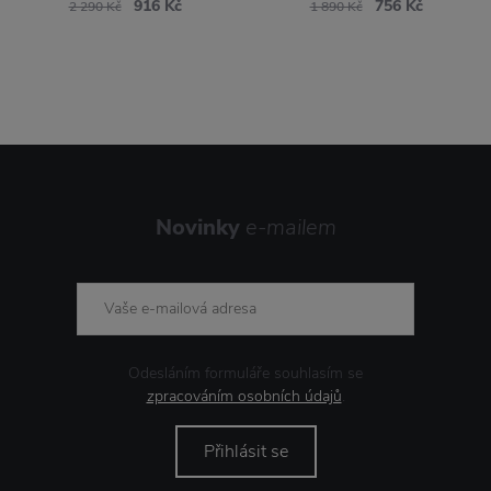
916 Kč
756 Kč
2 290 Kč
1 890 Kč
Novinky
e-mailem
Odesláním formuláře souhlasím se
zpracováním osobních údajů
.
Přihlásit se