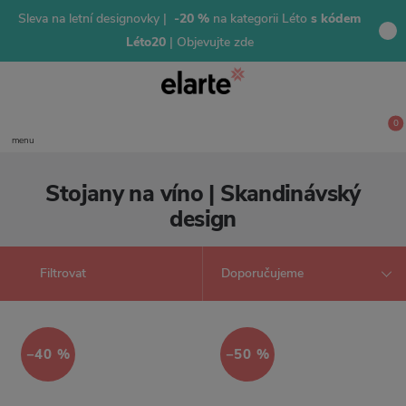
Sleva na letní designovky |
-20 %
na kategorii Léto
s kódem
Léto20
| Objevujte zde
0
menu
Stojany na víno | Skandinávský
design
Filtrovat
−40 %
−50 %