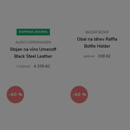
DOPRAVA ZDARMA
BAZAR BIZAR
Obal na láhev Raffia
AUDO COPENHAGEN
Bottle Holder
Stojan na víno Umanoff
Black Steel Leather
318 Kč
635 Kč
4 278 Kč
7 130 Kč
−60 %
−60 %