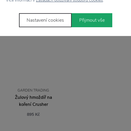
Více informací v
Zásadách používání souborů cookies
.
tloučkem Mortar
895 Kč
Nastavení cookies
Přijmout vše
GARDEN TRADING
Žulový hmoždíř na
koření Crusher
895 Kč