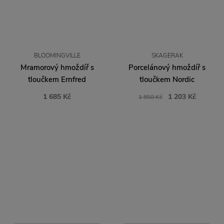
BLOOMINGVILLE
SKAGERAK
Mramorový hmoždíř s
Porcelánový hmoždíř s
tloučkem Ernfred
tloučkem Nordic
1 685 Kč
1 203 Kč
1 850 Kč