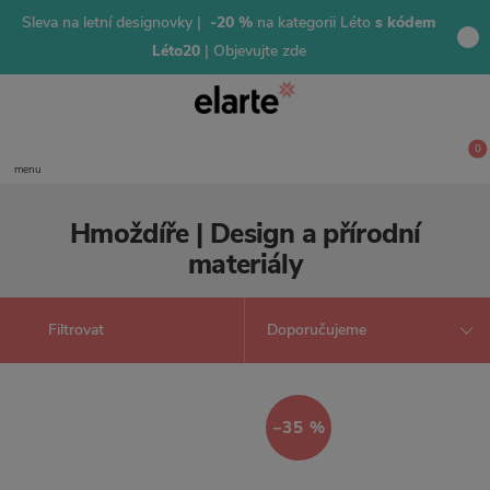
Sleva na letní designovky |
-20 %
na kategorii Léto
s kódem
Léto20
| Objevujte zde
0
menu
Hmoždíře | Design a přírodní
materiály
Filtrovat
−35 %