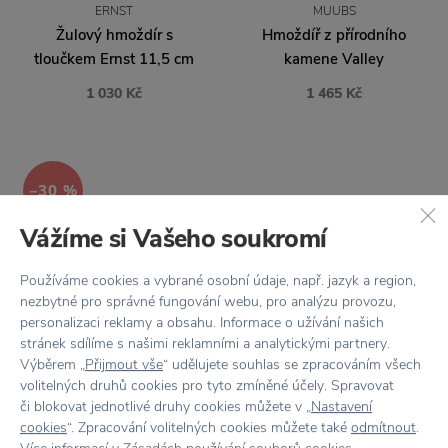
ERNST
MUUBS
Žulový hmoždír s
Hmoždíř z přírodního
tloučkem Ernst 11,5 cm
kamene Valley
1 030 Kč
1 465 Kč
−30 %
Vážíme si Vašeho soukromí
Používáme cookies a vybrané osobní údaje, např. jazyk a region,
nezbytné pro správné fungování webu, pro analýzu provozu,
personalizaci reklamy a obsahu. Informace o užívání našich
stránek sdílíme s našimi reklamními a analytickými partnery.
EVA SOLO
SLEVA 20 % S KÓDEM:
Výběrem „
Přijmout vše
“ udělujete souhlas se zpracováním všech
LÉTO20
Porcelánový hmoždíř
volitelných druhů cookies pro tyto zmíněné účely. Spravovat
či blokovat jednotlivé druhy cookies můžete v „
Nastavení
White/Black
GARDEN TRADING
cookies
“. Zpracování volitelných cookies můžete také
odmítnout
.
Žulový hmoždíř s
1 140 Kč
1 629 Kč