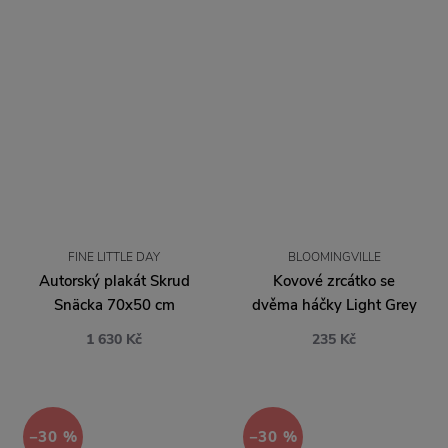
FINE LITTLE DAY
BLOOMINGVILLE
Autorský plakát Skrud
Kovové zrcátko se
Snäcka 70x50 cm
dvěma háčky Light Grey
1 630 Kč
235 Kč
−30 %
−30 %