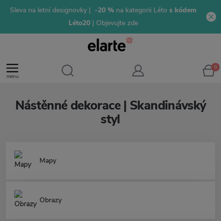
Sleva na letní designovky |
-20 %
na kategorii Léto
s kódem
Léto20
| Objevujte zde
0
menu
Nástěnné dekorace | Skandinávský
styl
Mapy
Obrazy