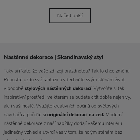
Načíst další
Nástěnné dekorace | Skandinávský styl
Taky si říkáte, že vaše zdi zejí prázdnotou? Tak to chce změnu!
Popusťte uzdu své fantazii a vdechněte svým stěnám život
v podobě
stylových nástěnných dekorací
. Vytvoříte si tak
inspirativní prostředí, ve kterém se budete cítit dobře nejen vy,
ale i vaši hosté. Využijte kreativních počinů od světových
návrhářů a pořiďte si
originální dekoraci na zeď.
Moderní
nástěnné dekorace z naší nabídky dodají vašemu interiéru
jedinečný vzhled a utvrdí vás v tom, že holým stěnám bez