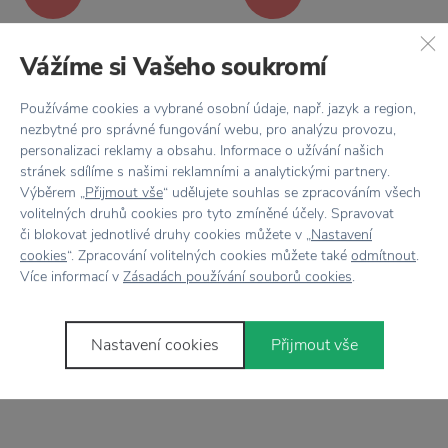
Vážíme si Vašeho soukromí
Používáme cookies a vybrané osobní údaje, např. jazyk a region,
nezbytné pro správné fungování webu, pro analýzu provozu,
personalizaci reklamy a obsahu. Informace o užívání našich
TEEMU JÄRVI ILLUSTRATIONS
TEEMU JÄRVI ILLUSTRATIONS
stránek sdílíme s našimi reklamními a analytickými partnery.
Plakát Sneaking Tiger
Plakát Charming Deer
Výběrem „
Přijmout vše
“ udělujete souhlas se zpracováním všech
30x40 cm
30x40 cm
volitelných druhů cookies pro tyto zmíněné účely. Spravovat
či blokovat jednotlivé druhy cookies můžete v „
Nastavení
524 Kč
524 Kč
749 Kč
749 Kč
cookies
“. Zpracování volitelných cookies můžete také
odmítnout
.
Více informací v
Zásadách používání souborů cookies
.
−30 %
Nastavení cookies
Přijmout vše