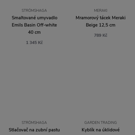
STRÖMSHAGA
MERAKI
Smaltované umyvadlo
Mramorový tácek Meraki
Emils Basin Off-white
Beige 12,5 cm
40 cm
789 Kč
1 345 Kč
STRÖMSHAGA
GARDEN TRADING
Stlačovač na zubní pastu
Kyblík na úklidové