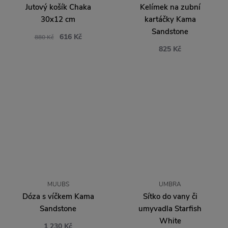
Jutový košík Chaka
Kelímek na zubní
30x12 cm
kartáčky Kama
Sandstone
616 Kč
880 Kč
825 Kč
MUUBS
UMBRA
Dóza s víčkem Kama
Sítko do vany či
Sandstone
umyvadla Starfish
White
1 230 Kč