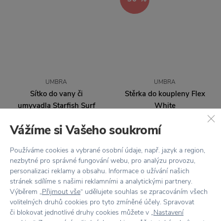
UMBRA
UMBRA
Sítko do vany či
Stěrka do koupleny Flex
umyvadla Starfish Surf
White
Blue
340 Kč
485 Kč
Vážíme si Vašeho soukromí
145 Kč
Používáme cookies a vybrané osobní údaje, např. jazyk a region,
nezbytné pro správné fungování webu, pro analýzu provozu,
personalizaci reklamy a obsahu. Informace o užívání našich
stránek sdílíme s našimi reklamními a analytickými partnery.
−35 %
Výběrem „
Přijmout vše
“ udělujete souhlas se zpracováním všech
volitelných druhů cookies pro tyto zmíněné účely. Spravovat
či blokovat jednotlivé druhy cookies můžete v „
Nastavení