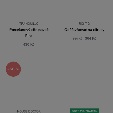
TRANQUILLO
RIG-TIG
Porcelánový citrusovač
Odšťavňovač na citrusy
Elsa
364 Kč
560 Kč
430 Kč
−50 %
HOUSE DOCTOR
DOPRAVA ZDARMA