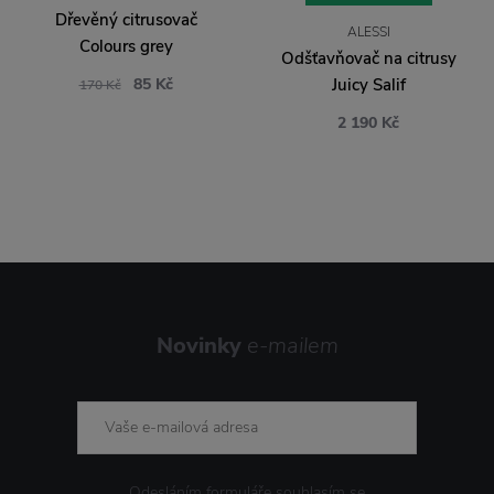
Dřevěný citrusovač
ALESSI
Colours grey
Odšťavňovač na citrusy
85 Kč
Juicy Salif
170 Kč
2 190 Kč
Novinky
e-mailem
Odesláním formuláře souhlasím se