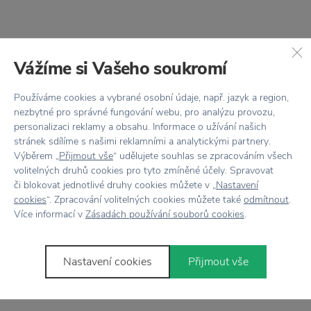
Vážíme si Vašeho soukromí
Používáme cookies a vybrané osobní údaje, např. jazyk a region,
nezbytné pro správné fungování webu, pro analýzu provozu,
personalizaci reklamy a obsahu. Informace o užívání našich
ALESSI
ALESSI
stránek sdílíme s našimi reklamními a analytickými partnery.
Nerezový lis na citróny
Dřevěný lis na citróny
Výběrem „
Přijmout vše
“ udělujete souhlas se zpracováním všech
Valerio
Lemon Squeezer
volitelných druhů cookies pro tyto zmíněné účely. Spravovat
či blokovat jednotlivé druhy cookies můžete v „
Nastavení
1 590 Kč
530 Kč
cookies
“. Zpracování volitelných cookies můžete také
odmítnout
.
Více informací v
Zásadách používání souborů cookies
.
−35 %
Nastavení cookies
Přijmout vše