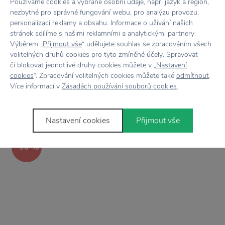
Používáme cookies a vybrané osobní údaje, např. jazyk a region,
nezbytné pro správné fungování webu, pro analýzu provozu,
personalizaci reklamy a obsahu. Informace o užívání našich
stránek sdílíme s našimi reklamními a analytickými partnery.
Výběrem „
Přijmout vše
“ udělujete souhlas se zpracováním všech
ALESSI
DOPRAVA ZDARMA
volitelných druhů cookies pro tyto zmíněné účely. Spravovat
Háček na kabelku Jumbo
či blokovat jednotlivé druhy cookies můžete v „
Nastavení
UMBRA
cookies
“. Zpracování volitelných cookies můžete také
odmítnout
.
710 Kč
Šperkovnice Stowit bílá
Více informací v
Zásadách používání souborů cookies
.
2 090 Kč
Nastavení cookies
Přijmout vše
−30 %