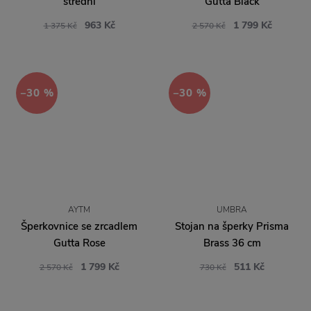
střední
Gutta Black
963 Kč
1 799 Kč
1 375 Kč
2 570 Kč
−30 %
−30 %
AYTM
UMBRA
Šperkovnice se zrcadlem
Stojan na šperky Prisma
Gutta Rose
Brass 36 cm
1 799 Kč
511 Kč
2 570 Kč
730 Kč