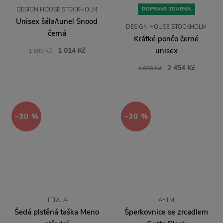
DESIGN HOUSE STOCKHOLM
DOPRAVA ZDARMA
Unisex šála/tunel Snood
DESIGN HOUSE STOCKHOLM
černá
Krátké pončo černé
1 014 Kč
unisex
1 690 Kč
2 454 Kč
4 090 Kč
−30 %
−30 %
IITTALA
AYTM
Šedá plstěná taška Meno
Šperkovnice se zrcadlem