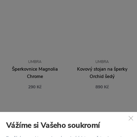
UMBRA
UMBRA
Šperkovnice Magnolia
Kovový stojan na šperky
Chrome
Orchid šedý
290 Kč
890 Kč
Vážíme si Vašeho soukromí