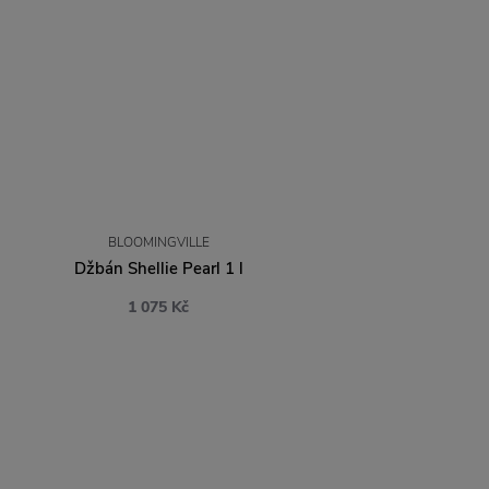
BLOOMINGVILLE
Džbán Shellie Pearl 1 l
1 075 Kč