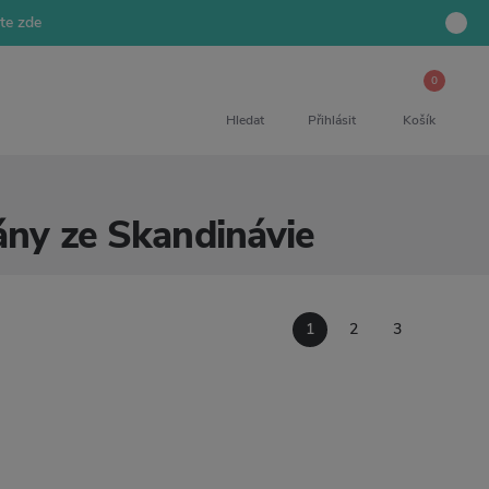
jte zde
0
Hledat
Přihlásit
Košík
ány ze Skandinávie
1
2
3