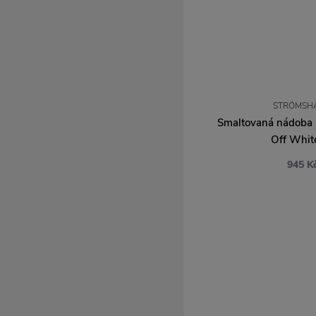
STRÖMSH
Smaltovaná nádoba 
Off White
945 K