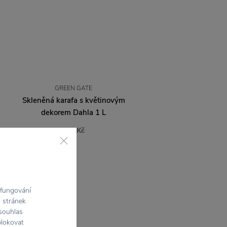
GREEN GATE
Skleněná karafa s květinovým
dekorem Dahla 1 L
585 Kč
 fungování
h stránek
 souhlas
blokovat