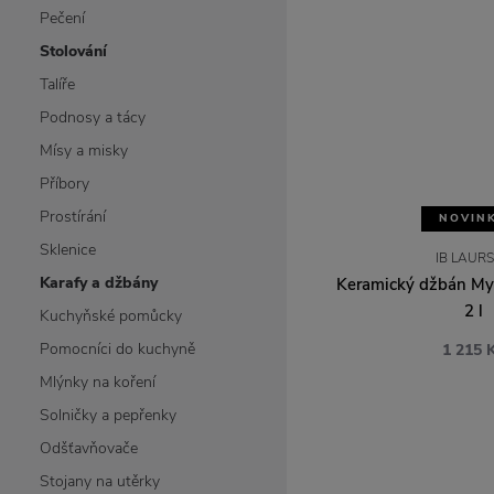
Pečení
Stolování
Talíře
Podnosy a tácy
Mísy a misky
Příbory
Prostírání
NOVIN
Sklenice
IB LAUR
Karafy a džbány
Keramický džbán My
2 l
Kuchyňské pomůcky
Pomocníci do kuchyně
1 215 
Mlýnky na koření
Solničky a pepřenky
Odšťavňovače
Stojany na utěrky