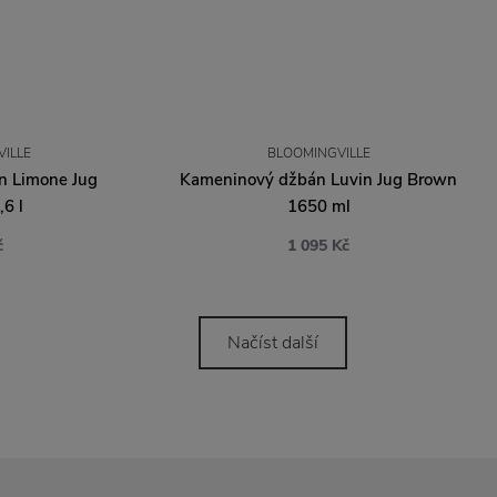
ILLE
BLOOMINGVILLE
n Limone Jug
Kameninový džbán Luvin Jug Brown
,6 l
1650 ml
č
1 095 Kč
Načíst další