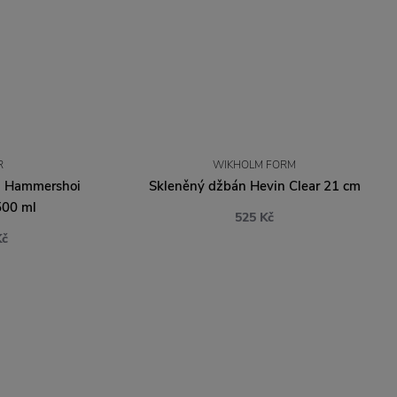
R
WIKHOLM FORM
n Hammershoi
Skleněný džbán Hevin Clear 21 cm
500 ml
525 Kč
Kč