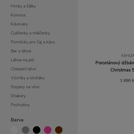
Hrnky a šálky
Konvice
Kávovary
Cukřenky a mléčenky
Pomůcky pro čaj a kávu
Bar a láhve
KÄHLE
Láhve na pití
Porcelánový džbá
Chlazení lahví
Christmas 
Vývrtky a otvíráky
1 690 
Stojany na víno
Shakery
Pochutiny
Barva