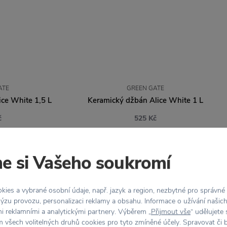
ATE
GREEN GATE
ce White 1,5 L
Keramický džbán Alice White 1 L
č
525 Kč
e si Vašeho soukromí
ies a vybrané osobní údaje, např. jazyk a region, nezbytné pro správné
ýzu provozu, personalizaci reklamy a obsahu. Informace o užívání našic
mi reklamními a analytickými partnery. Výběrem „
Přijmout vše
“ udělujete
 všech volitelných druhů cookies pro tyto zmíněné účely. Spravovat či 