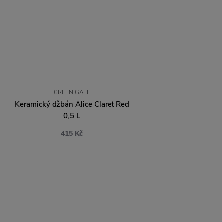
GREEN GATE
Keramický džbán Alice Claret Red
0,5 L
415 Kč