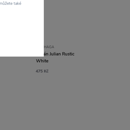
 můžete také
STRÖMSHAGA
Kameninový džbán Julian Rustic
White
475 Kč