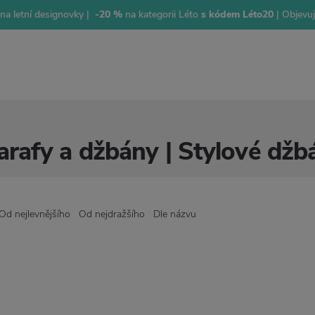
na letní designovky |
-20 %
na kategorii Léto
s kódem Léto20
| Objevu
arafy a džbány | Stylové džb
Od nejlevnějšího
Od nejdražšího
Dle názvu