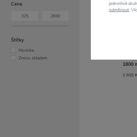
Cena
jednotlivé dru
Green Gate
odmítnout
. Ví
HAY
Holmegaard
Ib Laursen
Iittala
Štítky
Kähler
STRÖMSH
Novinka
Lyngby Porcelaen
Keramický džbán V
Znovu skladem
Marimekko
1800 
Muubs
1 015 
Muurla
Nicolas Vahé
Novoform
Rosendahl
Stelton
Storefactory Scandinavia
Strömshaga
Wikholm Form