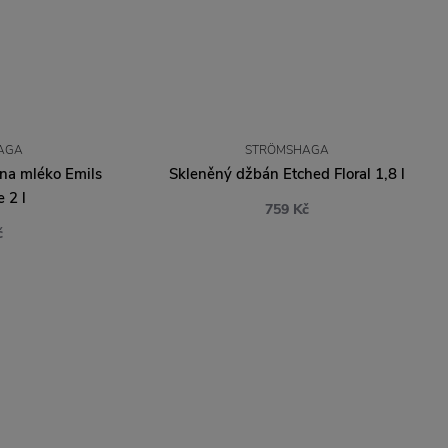
AGA
STRÖMSHAGA
na mléko Emils
Skleněný džbán Etched Floral 1,8 l
 2 l
759 Kč
č