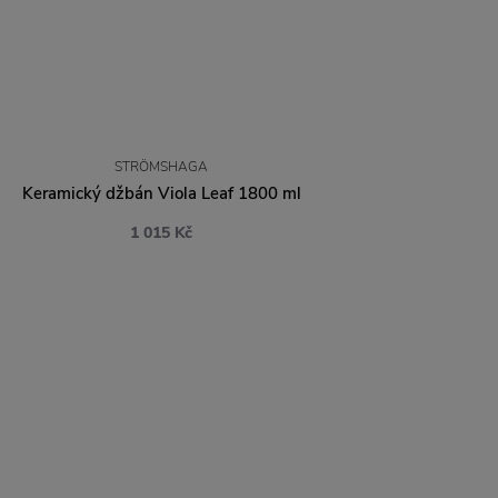
STRÖMSHAGA
Keramický džbán Viola Leaf 1800 ml
1 015 Kč