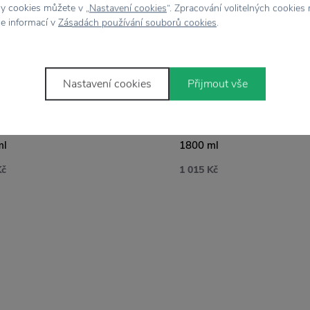
hy cookies můžete v „
Nastavení cookies
“. Zpracování volitelných cookies
ce informací v
Zásadách používání souborů cookies
.
Nastavení cookies
Přijmout vše
AGA
STRÖMSHAGA
iola Bow Blue
Keramický džbán Viola Bow Red
ml
1800 ml
Kč
1 015 Kč