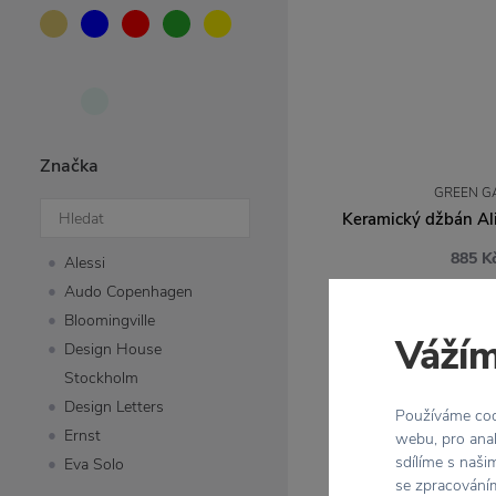
Značka
GREEN G
Keramický džbán Ali
885 K
Alessi
Audo Copenhagen
Bloomingville
Vážím
Design House
Stockholm
Design Letters
Používáme cook
Ernst
webu, pro anal
sdílíme s naši
Eva Solo
se zpracováním
Garden Trading