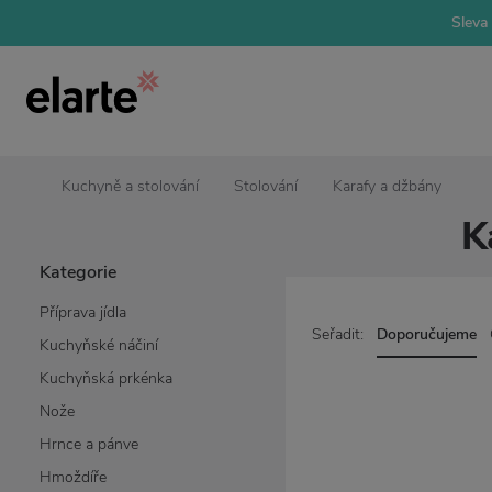
Sleva 
Kuchyně a stolování
Stolování
Karafy a džbány
K
Kategorie
Příprava jídla
Seřadit:
Doporučujeme
Kuchyňské náčiní
Kuchyňská prkénka
Nože
Hrnce a pánve
Hmoždíře