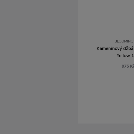
BLOOMINGV
Kameninový džbá
Yellow 1
975 K