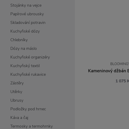
Stojánky na vejce
Papírové ubrousky
Skladování potravin
Kuchyňské dózy
Chlebníky
Dózy na máslo
Kuchyňské organizéry
BLOOMINGV
Kuchyňský textil
Kameninový džbán Be
Kuchyňské rukavice
1 075 
Zástěry
Utěrky
Ubrusy
Podložky pod hrnec
Káva a čaj
Termosky a termohrnky