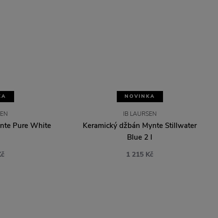
KA
NOVINKA
SEN
IB LAURSEN
nte Pure White
Keramický džbán Mynte Stillwater
Blue 2 l
Kč
1 215 Kč