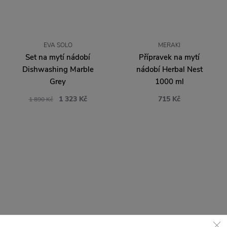
MERAKI
Přípravek na mytí
nádobí Herbal Nest
1000 ml
EVA SOLO
715 Kč
Set na mytí nádobí
Dishwashing Marble
Grey
1 323 Kč
1 890 Kč