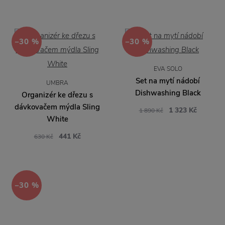
−30 %
−30 %
EVA SOLO
Set na mytí nádobí
UMBRA
Dishwashing Black
Organizér ke dřezu s
dávkovačem mýdla Sling
1 323 Kč
1 890 Kč
White
441 Kč
630 Kč
−30 %