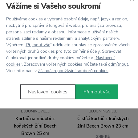
Vážíme si Vašeho soukromí
MERAKI
HUMDAKIN
Dárková sada na mytí
Kbelík s rukojetí System
nádobí Herbal Nest
Bucket Grey
Používáme cookies a vybrané osobní údaje, např. jazyk a region,
nezbytné pro správné fungování webu, pro analýzu provozu,
895 Kč
1 175 Kč
personalizaci reklamy a obsahu. Informace o užívání našich
stránek sdílíme s našimi reklamními a analytickými partnery.
Výběrem „
Přijmout vše
“ udělujete souhlas se zpracováním všech
volitelných druhů cookies pro tyto zmíněné účely. Spravovat
či blokovat jednotlivé druhy cookies můžete v „
Nastavení
cookies
“. Zpracování volitelných cookies můžete také
odmítnout
.
Více informací v
Zásadách používání souborů cookies
.
Nastavení cookies
Přijmout vše
BLOOMINGVILLE
BLOOMINGVILLE
Kartáč na nádobí z
Čistící kartáč z koňských
koňských žíní Beech
žíní Beech Brown 23 cm
Brown 25 cm
349 Kč