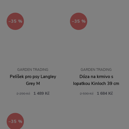
−35 %
−35 %
GARDEN TRADING
GARDEN TRADING
Pelíšek pro psy Langley
Dóza na krmivo s
Grey M
lopatkou Kinloch 39 cm
1 489 Kč
1 684 Kč
2 290 Kč
2 590 Kč
−35 %