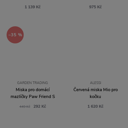
1 139 Kč
975 Kč
−35 %
GARDEN TRADING
ALESSI
Miska pro domácí
Červená miska Mio pro
mazlíčky Paw Friend S
kočku
292 Kč
1 620 Kč
449 Kč