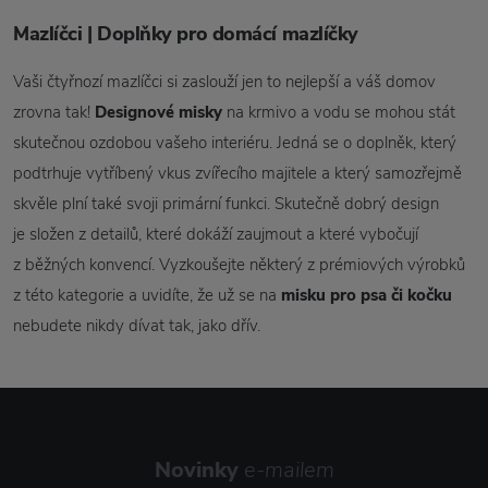
Mazlíčci | Doplňky pro domácí mazlíčky
Vaši čtyřnozí mazlíčci si zaslouží jen to nejlepší a váš domov
zrovna tak!
Designové misky
na krmivo a vodu se mohou stát
skutečnou ozdobou vašeho interiéru. Jedná se o doplněk, který
podtrhuje vytříbený vkus zvířecího majitele a který samozřejmě
skvěle plní také svoji primární funkci. Skutečně dobrý design
je složen z detailů, které dokáží zaujmout a které vybočují
z běžných konvencí. Vyzkoušejte některý z prémiových výrobků
z této kategorie a uvidíte, že už se na
misku pro psa či kočku
nebudete nikdy dívat tak, jako dřív.
Novinky
e-mailem