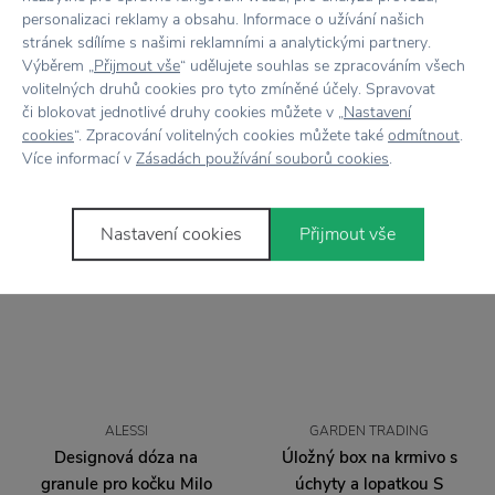
personalizaci reklamy a obsahu. Informace o užívání našich
stránek sdílíme s našimi reklamními a analytickými partnery.
ALESSI
ALESSI
Výběrem „
Přijmout vše
“ udělujete souhlas se zpracováním všech
Černá dvojmiska Tigrito
Šedá dvojmiska Tigrito
volitelných druhů cookies pro tyto zmíněné účely. Spravovat
pro kočky
pro kočky
či blokovat jednotlivé druhy cookies můžete v „
Nastavení
cookies
“. Zpracování volitelných cookies můžete také
odmítnout
.
1 990 Kč
1 990 Kč
Více informací v
Zásadách používání souborů cookies
.
Nastavení cookies
Přijmout vše
ALESSI
GARDEN TRADING
Designová dóza na
Úložný box na krmivo s
granule pro kočku Milo
úchyty a lopatkou S