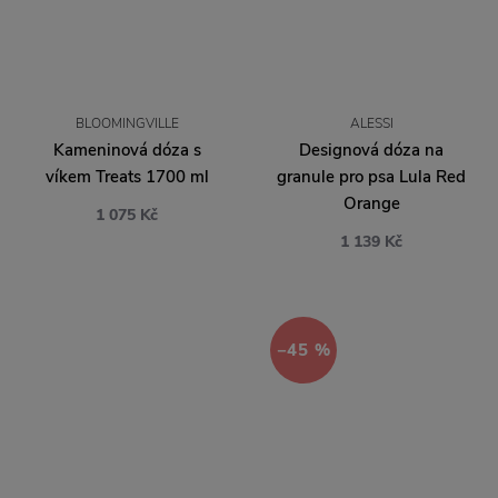
BLOOMINGVILLE
ALESSI
Kameninová dóza s
Designová dóza na
víkem Treats 1700 ml
granule pro psa Lula Red
Orange
1 075 Kč
1 139 Kč
−45 %