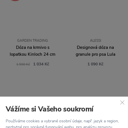
GARDEN TRADING
ALESSI
Dóza na krmivo s
Designová dóza na
lopatkou Kinloch 24 cm
granule pro psa Lula
1 034 Kč
1 090 Kč
1 590 Kč
Vážíme si Vašeho soukromí
Používáme cookies a vybrané osobní údaje, např. jazyk a region,
nezbytné pro správné fungování webu, pro analýzu provozu,