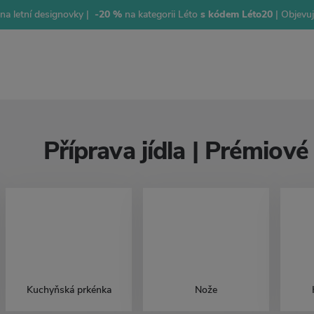
na letní designovky |
-20 %
na kategorii Léto
s kódem Léto20
| Objevu
Příprava jídla | Prémiové
Kuchyňská prkénka
Nože