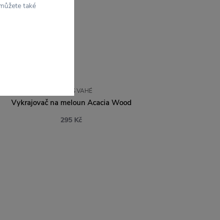
 můžete také
NICOLAS VAHÉ
Vykrajovač na meloun Acacia Wood
295 Kč