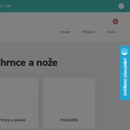
jte zde
0
Hledat
Přihlásit
Košík
 hrnce a nože
Hrnce a pánve
Hmoždíře