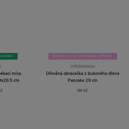
DARMA
SLEVA 20 % S KÓDEM: LÉTO20
R
STRÖMSHAGA
ékací mísa
Dřevěná obracečka z bukového dřeva
9x29,5 cm
Pancake 29 cm
Kč
99 Kč