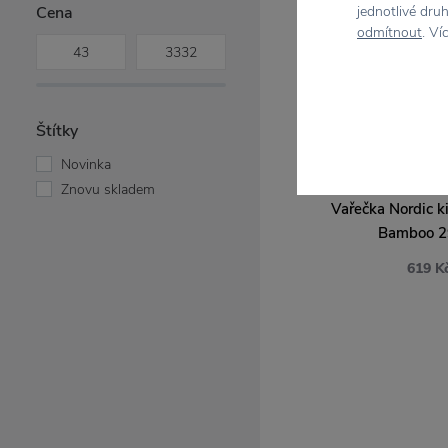
Cena
jednotlivé dru
Garden Trading
odmítnout
. Ví
Green Gate
House Doctor
Iris Hantverk
Kähler
Štítky
Luckies
Novinka
Muubs
EVA SO
Znovu skladem
Muurla
Vařečka Nordic k
Nicolas Vahé
Bamboo 2
Oyoy
619 K
Pluto Design
Rig-Tig
Rosendahl
Skagerak
Stelton
Storefactory Scandinavia
Strömshaga