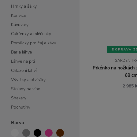
Hrnky a šálky
Konvice
Kávovary
Cukřenky a mléčenky
Pomůcky pro čaj a kávu
DOPRAVA Z
Bar a láhve
GARDEN TR
Láhve na pití
Prkénko na nožkách 
Chlazení lahví
68 c
Vývrtky a otvíráky
2 985 
Stojany na víno
Shakery
Pochutiny
Barva