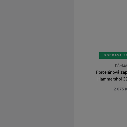
DOPRAVA Z
KÄHLE
Porcelánová zap
Hammershoi 3
2 075 