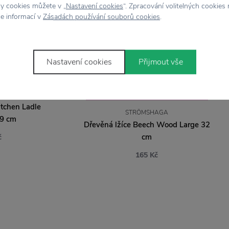
hy cookies můžete v „
Nastavení cookies
“. Zpracování volitelných cookies
ce informací v
Zásadách používání souborů cookies
.
Nastavení cookies
Přijmout vše
LO
SLEVA 20 % S KÓDEM: LÉTO20
itchen Ladle
STRÖMSHAGA
9 cm
Dřevěná lžíce Beech Wood Large 32
cm
č
165 Kč