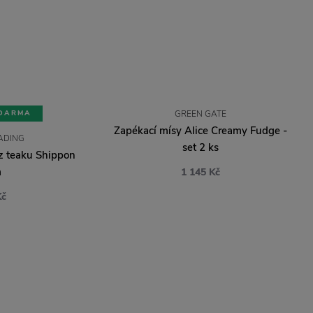
DARMA
GREEN GATE
Zapékací mísy Alice Creamy Fudge -
ADING
set 2 ks
z teaku Shippon
m
1 145 Kč
Kč