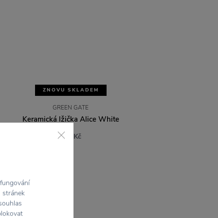
ZNOVU SKLADEM
GREEN GATE
Keramická lžička Alice White
125 Kč
 fungování
h stránek
 souhlas
blokovat