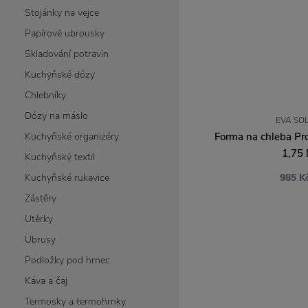
Stojánky na vejce
Papírové ubrousky
Skladování potravin
Kuchyňské dózy
Chlebníky
Dózy na máslo
EVA SO
Kuchyňské organizéry
Forma na chleba Pro
1,75 
Kuchyňský textil
Kuchyňské rukavice
985 K
Zástěry
Utěrky
Ubrusy
Podložky pod hrnec
Káva a čaj
Termosky a termohrnky