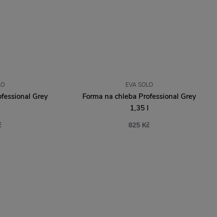
LO
EVA SOLO
fessional Grey
Forma na chleba Professional Grey
l
1,35 l
č
825 Kč