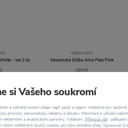
ATE
GREEN GATE
White - set 2 ks
Keramická lžička Alice Pale Pink
Kč
125 Kč
e si Vašeho soukromí
ies a vybrané osobní údaje, např. jazyk a region, nezbytné pro správné
ýzu provozu, personalizaci reklamy a obsahu. Informace o užívání našic
mi reklamními a analytickými partnery. Výběrem „
Přijmout vše
“ udělujete
 všech volitelných druhů cookies pro tyto zmíněné účely. Spravovat či 