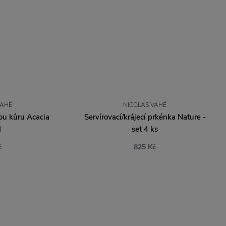
VAHÉ
NICOLAS VAHÉ
ou kůru Acacia
Servírovací/krájecí prkénka Nature -
d
set 4 ks
č
825 Kč