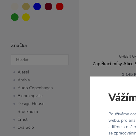
Značka
GREEN G
Zapékací mísy Alice 
Alessi
1 145 
Arabia
Audo Copenhagen
Vážím
Bloomingville
Design House
Stockholm
Používáme cook
Ernst
webu, pro anal
sdílíme s naši
Eva Solo
se zpracováním
Fiskars