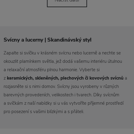
Načíst další
Svícny a lucerny | Skandinávský styl
Zapalte si svíčku v krásném svícnu nebo lucerně a nechte se
okouzlit plamínkem světla, jež dodá vašemu interiéru útulnou
a relaxační atmosféru plnou harmonie. Vyberte si
z
keramických, skleněných, plechových či kovových svícnů
a
rozjasněte si s nimi domov. Svícny jsou vyrobeny v různých
barevných provedeních, velikostech i tvarech. Díky svícnům
a svíčkám z naší nabídky si u vás vytvoříte příjemné prostředí
pro posezení s vašimi blízkými a s přáteli.