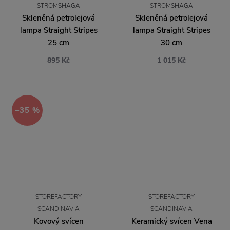
STRÖMSHAGA
STRÖMSHAGA
Skleněná petrolejová
Skleněná petrolejová
lampa Straight Stripes
lampa Straight Stripes
25 cm
30 cm
895 Kč
1 015 Kč
−35 %
STOREFACTORY
STOREFACTORY
SCANDINAVIA
SCANDINAVIA
Kovový svícen
Keramický svícen Vena