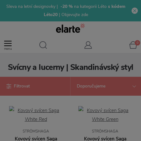
Sleva na letní designovky |
-20 %
na kategorii Léto
s kódem
Léto20
| Objevujte zde
0
menu
Svícny a lucerny | Skandinávský styl
Filtrovat
STRÖMSHAGA
STRÖMSHAGA
Kovový svícen Saga
Kovový svícen Saga