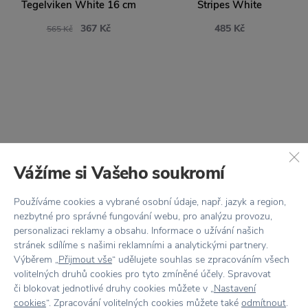
Tegelviken White 16 cm
Stripes White
367 Kč
485 Kč
565 Kč
Vážíme si Vašeho soukromí
Používáme cookies a vybrané osobní údaje, např. jazyk a region,
KÄHLER
STOREFACTORY
nezbytné pro správné fungování webu, pro analýzu provozu,
Keramický svícen
SCANDINAVIA
personalizaci reklamy a obsahu. Informace o užívání našich
Hammershoi Tealight
Keramický svícen
stránek sdílíme s našimi reklamními a analytickými partnery.
Výběrem „
Přijmout vše
“ udělujete souhlas se zpracováním všech
White 10 cm
Botanik Green 21 cm
volitelných druhů cookies pro tyto zmíněné účely. Spravovat
630 Kč
835 Kč
či blokovat jednotlivé druhy cookies můžete v „
Nastavení
cookies
“. Zpracování volitelných cookies můžete také
odmítnout
.