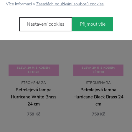
Více informací v
Zásadách používání souborů cookies
.
Nastavení cookies
Přijmout vše
SLEVA 20 % S KÓDEM:
SLEVA 20 % S KÓDEM:
LÉTO20
LÉTO20
STRÖMSHAGA
STRÖMSHAGA
Petrolejová lampa
Petrolejová lampa
Hurricane White Brass
Hurricane Black Brass 24
24 cm
cm
759 Kč
759 Kč