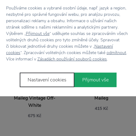
Používáme cookies a vybrané osobní údaje, např. jazyk a region,
nezbytné pro správné fungování webu, pro analýzu provozu,
personalizaci reklamy a obsahu. Informace o užívání našich
stránek sdílíme s našimi reklamními a analytickými partnery.
Výběrem „
Přijmout vše
“ udělujete souhlas se zpracováním všech
NOVINKA
NOVINKA
volitelných druhů cookies pro tyto zmíněné účely. Spravovat
či blokovat jednotlivé druhy cookies můžete v „
Nastavení
MAILEG
MAILEG
cookies
“. Zpracování volitelných cookies můžete také
odmítnout
.
Jídelní stůl pro myšky
Šaty pro myší maminku
Více informací v
Zásadách používání souborů cookies
.
Maileg Vintage Off-
Maileg
White
415 Kč
Nastavení cookies
Přijmout vše
675 Kč