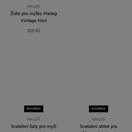
NOVINKA
NOVINKA
MAILEG
MAILEG
Svatební šaty pro myší
Svatební oblek pro
maminku Maileg
myšáka tatínka Maileg
445 Kč
445 Kč