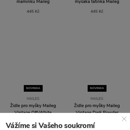
NOVINKA
NOVINKA
MAILEG
MAILEG
Židle pro myšky Maileg
Židle pro myšky Maileg
Vintage Off-White
Vintage Dark Powder
325 Kč
325 Kč
Vážíme si Vašeho soukromí