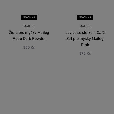
Židle pro myšky Maileg
Lavice se stolkem Cafě
Retro Dark Powder
Set pro myšky Maileg
Pink
355 Kč
875 Kč
NOVINKA
NOVINKA
MAILEG
MAILEG
Lavice se stolkem a židlí
Jídelní stolek s židlemi
Cafě Set Off-White
pro myšky Maileg