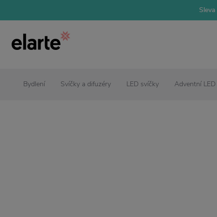
Sleva 
Bydlení
Svíčky a difuzéry
LED svíčky
Adventní LED 