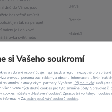
mínek svítí díky LED
Barva
ání dnů do Vánoc jsou
ůžete bezpečně umístit
Baterie
oložit jen tak na parapet
í balení je i dálkové
Materiál
á žárovka svítit nebo
valo dny.
Rozměr
rodukty od této značky,
e si Vašeho soukromí
ies a vybrané osobní údaje, např. jazyk a region, nezbytné pro správné
ýzu provozu, personalizaci reklamy a obsahu. Informace o užívání našic
mi reklamními a analytickými partnery. Výběrem „
Přijmout vše
“ udělujete
 všech volitelných druhů cookies pro tyto zmíněné účely. Spravovat či 
hy cookies můžete v „
Nastavení cookies
“. Zpracování volitelných cookies
ce informací v
Zásadách používání souborů cookies
.