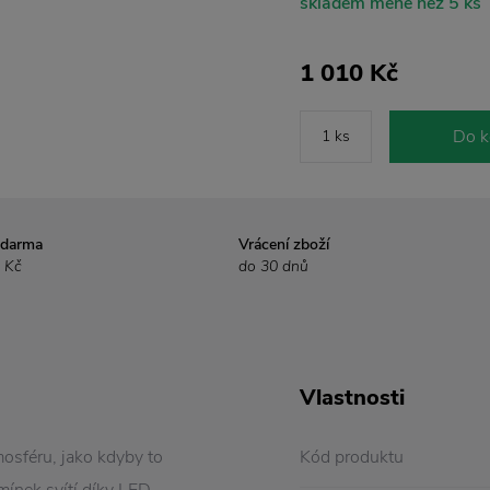
skladem méně než 5 ks
1 010 Kč
Do k
zdarma
Vrácení zboží
 Kč
do 30 dnů
Vlastnosti
osféru, jako kdyby to
Kód produktu