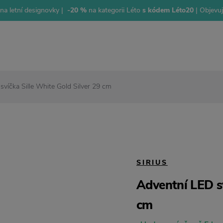
na letní designovky |
-20 %
na kategorii Léto
s kódem Léto20
| Objevu
svíčka Sille White Gold Silver 29 cm
SIRIUS
Adventní LED sv
cm