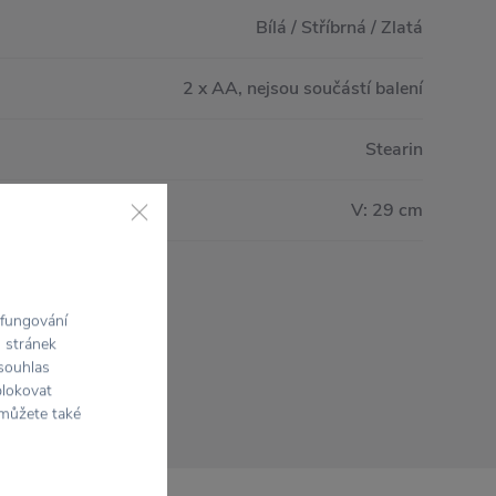
Bílá / Stříbrná / Zlatá
2 x AA, nejsou součástí balení
Stearin
V: 29 cm
 fungování
h stránek
 souhlas
blokovat
 můžete také