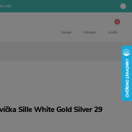
jte zde
0
Hledat
Přihlásit
Košík
íčka Sille White Gold Silver 29