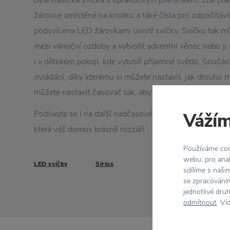
byla klasická svíčka s opravdovým plamínkem. Zde pla
žárovce umístěné na knotku a také čísla pro odpočítáv
podsvícena LED žárovkami uvnitř svíčky. Svíčku tak m
mezi vánoční ozdoby a vytvořit adventní věnec nebo ji p
i v dětském pokoji, kde vytvoří příjemné světlo. Součást
ovládání, díky kterému si můžete nastavit, jak dlouho m
můžete nastavit časovač tak, aby světlo samo odpočítá
Podívejte se i na další nadčasové, funkční a poutavé p
Vážím
která váš domov krásně rozzáří.
Používáme cook
webu, pro anal
LED svíčky
Sirius
sdílíme s naši
se zpracováním
jednotlivé dru
odmítnout
. Ví