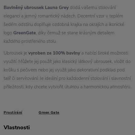
Bavlněný ubrousek Launa Grey
dodá vašemu stolování
eleganci a jemný romantický nádech. Decentní vzor v teplém
šedém odstínu doplňuje ozdobná krajka na okrajích a ikonické
logo
GreenGate
, díky čemuž se stane krásným detailem
každého prostřeného stolu.
Ubrousek je
vyroben ze 100% bavlny
a nabízí široké možnosti
využití. Můžete jej použít jako klasický látkový ubrousek, vložit do
košíku s pečivem nebo jej využít jako dekorativní podklad pod
talíř či servírování. Je ideální pro každodenní stolování i slavnostní
příležitosti, kdy chcete vytvořit útulnou a harmonickou atmosféru.
Prostírání
Green Gate
Vlastnosti