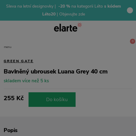
Sleva na letní designovky |
-20 %
na kategorii Léto
s kódem
Léto20
| Objevujte zde
0
menu
GREEN GATE
Bavlněný ubrousek Luana Grey 40 cm
skladem více než 5 ks
255 Kč
Do košíku
Popis