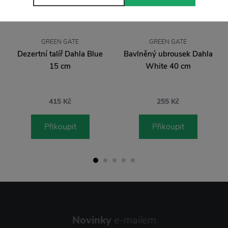
GREEN GATE
GREEN GATE
Dezertní talíř Dahla Blue
Bavlněný ubrousek Dahla
15 cm
White 40 cm
415 Kč
255 Kč
Přikoupit
Přikoupit
Novinky
e-mailem