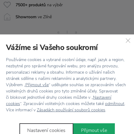
7500+ produktů
na výběr
Showroom
ve Zlíně
Vážíme si Vašeho soukromí
Používáme cookies a vybrané osobní údaje, např. jazyk a region,
nezbytné pro správné fungování webu, pro analýzu provozu,
Stojí za
pozornost
personalizaci reklamy a obsahu. Informace o užívání našich
stránek sdílíme s našimi reklamními a analytickými partnery.
Výběrem „
Přijmout vše
“ udělujete souhlas se zpracováním všech
volitelných druhů cookies pro tyto zmíněné účely. Spravovat
či blokovat jednotlivé druhy cookies můžete v „
Nastavení
cookies
“. Zpracování volitelných cookies můžete také
odmítnout
.
Více informací v
Zásadách používání souborů cookies
.
Nastavení cookies
Přijmout vše