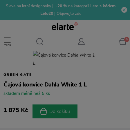
Sleva na letní designovky |
-20 %
na kategorii Léto
s kódem
Léto20
| Objevujte zde
0
menu
GREEN GATE
Čajová konvice Dahla White 1 L
skladem méně než 5 ks
1 875 Kč
Do košíku