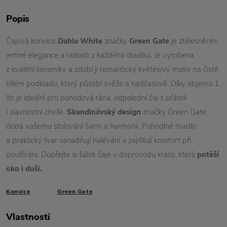
Popis
Čajová konvice
Dahla White
značky
Green Gate
je ztělesněním
jemné elegance a radosti z každého doušku. Je vyrobena
z kvalitní keramiky a zdobí ji romantický květinový motiv na čistě
bílém podkladu, který působí svěže a nadčasově. Díky objemu 1
litr je ideální pro pohodová rána, odpolední čaj s přáteli
i slavnostní chvíle.
Skandinávský design
značky Green Gate
dodá vašemu stolování šarm a harmonii. Pohodlné madlo
a praktický tvar usnadňují nalévání a zajišťují komfort při
používání. Dopřejte si šálek čaje v doprovodu krásy, která
potěší
oko i duši.
Konvice
Green Gate
Vlastnosti