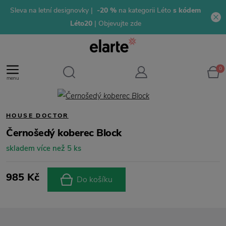
Sleva na letní designovky |
-20 %
na kategorii Léto
s kódem
Léto20
| Objevujte zde
0
menu
HOUSE DOCTOR
Černošedý koberec Block
skladem více než 5 ks
985 Kč
Do košíku