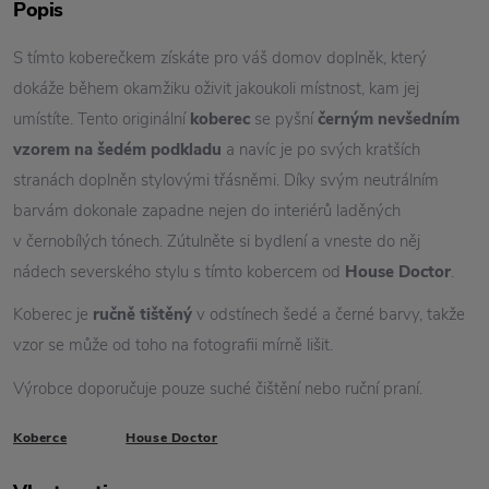
Popis
S tímto koberečkem získáte pro váš domov doplněk, který
dokáže během okamžiku oživit jakoukoli místnost, kam jej
umístíte. Tento originální
koberec
se pyšní
černým nevšedním
vzorem na šedém podkladu
a navíc je po svých kratších
stranách doplněn stylovými třásněmi. Díky svým neutrálním
barvám dokonale zapadne nejen do interiérů laděných
v černobílých tónech. Zútulněte si bydlení a vneste do něj
nádech severského stylu s tímto kobercem od
House Doctor
.
Koberec je
ručně tištěný
v odstínech šedé a černé barvy, takže
vzor se může od toho na fotografii mírně lišit.
Výrobce doporučuje pouze suché čištění nebo ruční praní.
Koberce
House Doctor