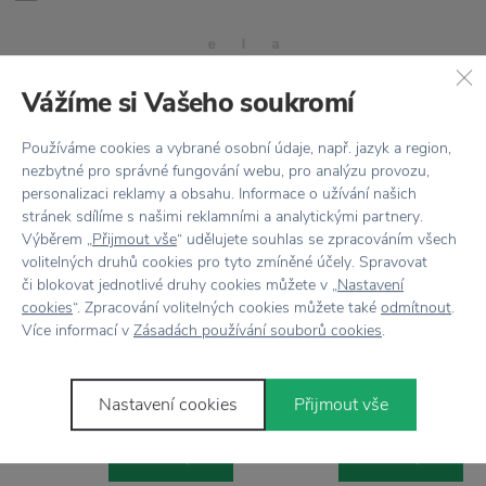
Vážíme si Vašeho soukromí
Používáme cookies a vybrané osobní údaje, např. jazyk a region,
nezbytné pro správné fungování webu, pro analýzu provozu,
Stojí za
pozornost
personalizaci reklamy a obsahu. Informace o užívání našich
stránek sdílíme s našimi reklamními a analytickými partnery.
Výběrem „
Přijmout vše
“ udělujete souhlas se zpracováním všech
volitelných druhů cookies pro tyto zmíněné účely. Spravovat
či blokovat jednotlivé druhy cookies můžete v „
Nastavení
cookies
“. Zpracování volitelných cookies můžete také
odmítnout
.
−50 %
−50 %
Více informací v
Zásadách používání souborů cookies
.
HOUSE DOCTOR
HOUSE DOCTOR
Bavlněný koberec Electric
Černobílý koberec Eve
495 Kč
445 Kč
Nastavení cookies
Přijmout vše
990 Kč
890 Kč
Přikoupit
Přikoupit