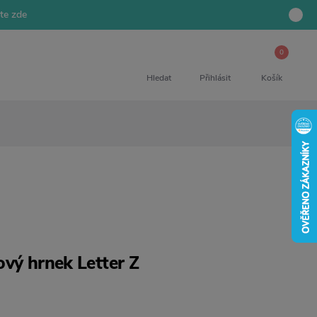
jte zde
0
Hledat
Přihlásit
Košík
vý hrnek Letter Z