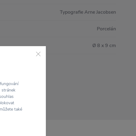
Typografie Arne Jacobsen
Porcelán
Ø 8 x 9 cm
 fungování
h stránek
 souhlas
blokovat
 můžete také