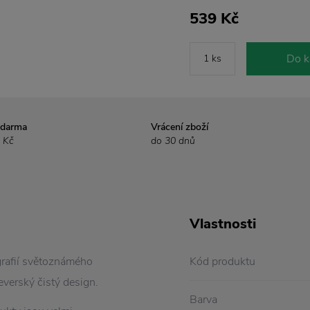
539 Kč
Do k
zdarma
Vrácení zboží
 Kč
do 30 dnů
Vlastnosti
grafií světoznámého
Kód produktu
everský čistý design.
Barva