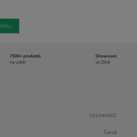
ošíku
7500+ produktů
Showroom
na výběr
ve Zlíně
10104000Z
Černá