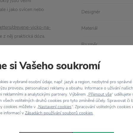
dukty jsou velmi
ale i jako svícen nebo
Designér
etters/drevene-vicko-na-
Materiál
se z něj praktická dóza.
Rozměr
bo vyberte hrníčky, které
 Každý tak bude mít svůj
e si Vašeho soukromí
ies a vybrané osobní údaje, např. jazyk a region, nezbytné pro správné
ýzu provozu, personalizaci reklamy a obsahu. Informace o užívání našic
mi reklamními a analytickými partnery. Výběrem „
Přijmout vše
“ udělujete
 všech volitelných druhů cookies pro tyto zmíněné účely. Spravovat či 
hy cookies můžete v „
Nastavení cookies
“. Zpracování volitelných cookies
ce informací v
Zásadách používání souborů cookies
.