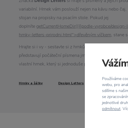
Značka
Design Letters
si hraje s písmeny a jejich pro
variabilní. Hrnek vám poslouží nejen na kávu nebo čaj, 
stojan na propisky na psacím stole. Pokud jej
doplníte
getCurrentHomeDir()}]podle-vyrobce/design-l
hrnky-letters-prirodni.html">dřevěným víčkem
, stane 
Hrajte si i vy - sestavte si z hrnků nápis do kuchyně ne
představují počáteční písmena jmen členů vaší rodiny.
Vážím
vlastní hrnek, který si jednoduše pozná.
Používáme cook
Hrnky a šálky
Design Letters
webu, pro anal
sdílíme s naši
se zpracováním
jednotlivé dru
odmítnout
. Ví