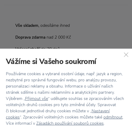
Vše skladem,
odesíláme ihned
Doprava zdarma
nad 2 000 Kč
Vrácení zboží
do 30 dnů
Vážíme si Vašeho soukromí
7500+ produktů
na výběr
Showroom
ve Zlíně
Používáme cookies a vybrané osobní údaje, např. jazyk a region,
nezbytné pro správné fungování webu, pro analýzu provozu,
personalizaci reklamy a obsahu. Informace o užívání našich
stránek sdílíme s našimi reklamními a analytickými partnery.
Výběrem „
Přijmout vše
“ udělujete souhlas se zpracováním všech
volitelných druhů cookies pro tyto zmíněné účely. Spravovat
Stojí za
pozornost
či blokovat jednotlivé druhy cookies můžete v „
Nastavení
cookies
“. Zpracování volitelných cookies můžete také
odmítnout
.
Více informací v
Zásadách používání souborů cookies
.