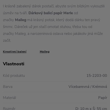
I krásně zabalený dárek postačí, abyste svým blízkým vykouzlili
úsměv na tváři.
Dárkový balicí papír Merle
od
značky
Maileg
má krásný potisk, který dodá dárku ten pravý
šmrnc. Dáreček už jen stačí omotat stuhou, třeba tou od
značky Maileg, a narozeninová oslava nebo jakákoliv jiná může
začít.
Kreativní balení
Maileg
Vlastnosti
Kód produktu
15-2203-00
Barva
Vícebarevná / Krémová
Materiál
Papír
Rozměr
D: 10 m x Š: 55 cm