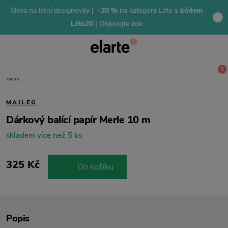
Sleva na letní designovky |
-20 %
na kategorii Léto
s kódem
Léto20
| Objevujte zde
0
menu
MAILEG
Dárkový balící papír Merle 10 m
skladem více než 5 ks
325 Kč
Do košíku
Popis