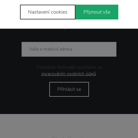
Nastavení cookies
Přijmout vše
Novinky
e-mailem
Odesláním formuláře souhlasím se
zpracováním osobních údajů
.
Přihlásit se