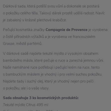
Dárková sada, která potěší svou vůní a dokonale se postará
o pokožku celého těla. Takový dárek prostě udělá radost. Navíc
je zabalený v krásné plechové krabičce.
Pečující kosmetika značky
Compagnie de Provence
je vyrobena
z čistě přírodních výtažků a je vyrobena ve francouzském
Grasse, městě parfémů.
V dárkové sadě najdete tekuté mýdlo z vysokým obsahem
bambckého másla, které pečuje o ruce a zanechá jemnou vůni.
Naše namáhané ruce potřebují i pečující krém na ruce, tento
s bambuckým máslem je vhodný i pro velmi suchou pokožku.
Najdete tady i suchý olej, který je vhodný nejen pro péči
o pokožku, ale i o vaše vlasy.
Sada obsahuje 3 ks kosmetických produktů:
Tekuté mýdlo Citrus 495 ml