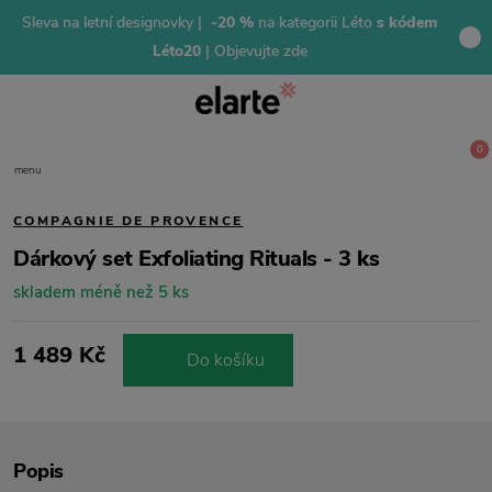
Sleva na letní designovky |
-20 %
na kategorii Léto
s kódem
Léto20
| Objevujte zde
0
menu
COMPAGNIE DE PROVENCE
Dárkový set Exfoliating Rituals - 3 ks
skladem méně než 5 ks
1 489 Kč
Do košíku
Popis