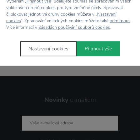
Výběrem „
Přijmout vše
“ udělujete souhlas se zpracováním všech
Vše skladem,
odesíláme ihned
volitelných druhů cookies pro tyto zmíněné účely. Spravovat
či blokovat jednotlivé druhy cookies můžete v „
Nastavení
Doprava zdarma
nad 2 000 Kč
cookies
“. Zpracování volitelných cookies můžete také
odmítnout
.
Více informací v
Zásadách používání souborů cookies
.
Vrácení zboží
do 30 dnů
7500+ produktů
na výběr
Nastavení cookies
Přijmout vše
Showroom
ve Zlíně
Novinky
e-mailem