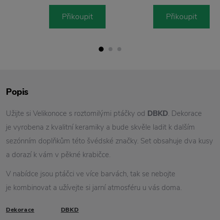
Přikoupit
Přikoupit
Popis
Užijte si Velikonoce s roztomilými ptáčky od
DBKD
. Dekorace
je vyrobena z kvalitní keramiky a bude skvěle ladit k dalším
sezónním doplňkům této švédské značky. Set obsahuje dva kusy
a dorazí k vám v pěkné krabičce.
V nabídce jsou ptáčci ve více barvách, tak se nebojte
je kombinovat a užívejte si jarní atmosféru u vás doma.
Dekorace
DBKD