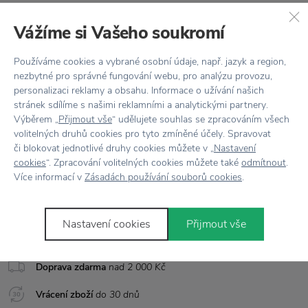
Vlastnosti
Vážíme si Vašeho soukromí
Kód produktu
20006md
Používáme cookies a vybrané osobní údaje, např. jazyk a region,
nezbytné pro správné fungování webu, pro analýzu provozu,
Balení
2 ks
personalizaci reklamy a obsahu. Informace o užívání našich
stránek sdílíme s našimi reklamními a analytickými partnery.
Barva
Šedá
Výběrem „
Přijmout vše
“ udělujete souhlas se zpracováním všech
volitelných druhů cookies pro tyto zmíněné účely. Spravovat
Materiál
Keramika / Kov
či blokovat jednotlivé druhy cookies můžete v „
Nastavení
cookies
“. Zpracování volitelných cookies můžete také
odmítnout
.
Rozměr
D: 5 cm x Š: 5 cm x V: 8 cm
Více informací v
Zásadách používání souborů cookies
.
Nastavení cookies
Přijmout vše
Vše skladem,
odesíláme ihned
Doprava zdarma
nad 2 000 Kč
Vrácení zboží
do 30 dnů