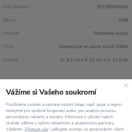
Kód produktu
502390005081
Barva
Zlatá
Materiál
Pozlacená mosaz
Péče
Doporučuje se pouze suché čištění
Rozměr
D: 4,3 cm x Š: 12 cm x V: 11,5 cm
Vše skladem,
odesíláme ihned
Vážíme si Vašeho soukromí
Doprava zdarma
nad 2 000 Kč
Používáme cookies a vybrané osobní údaje, např. jazyk a region,
Vrácení zboží
do 30 dnů
nezbytné pro správné fungování webu, pro analýzu provozu,
personalizaci reklamy a obsahu. Informace o užívání našich
7500+ produktů
na výběr
stránek sdílíme s našimi reklamními a analytickými partnery.
Výběrem „
Přijmout vše
“ udělujete souhlas se zpracováním všech