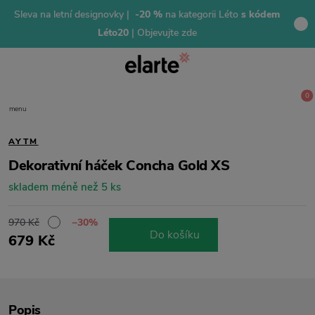
Sleva na letní designovky |
-20 %
na kategorii Léto
s kódem
Léto20
| Objevujte zde
0
menu
AYTM
Dekorativní háček Concha Gold XS
skladem méně než 5 ks
970 Kč
−30%
Do košíku
679 Kč
Popis