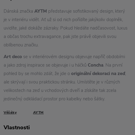
Dánská značka
AYTM
představuje sofistikovaný design, který
je v interiéru vidět. Ať už si od nich pořídíte jakýkoliv doplněk,
uvidíte, jaké dokáže zázraky. Pokud hledáte nadčasovost, luxus
a občas trochu extravagance, pak jste právě objevili svou
oblíbenou značku.
Art deco
se v interiérovém designu objevuje napříč obdobími
a jako zdroj inspirace se objevuje i u háčků
Concha
. Na první
pohled by se mohlo zdát, že jde o
originální dekoraci na zeď
,
ale skrývají i svou praktickou stránku. Umístěte je v různých
velikostech na zeď u vchodových dveří a získáte tak zcela
jedinečný odkládací prostor pro kabelky nebo šátky.
Věšáky
AYTM
Vlastnosti