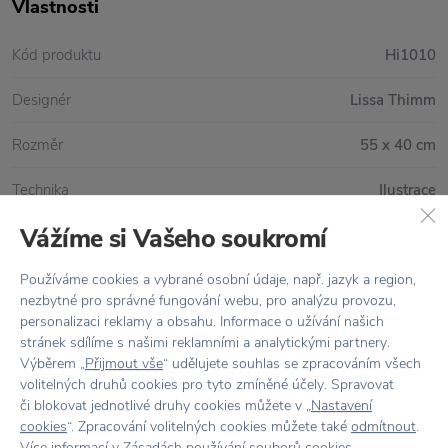
Vlastnosti
Kód produktu
Hi1010
Designér
Lissa Thimm
Rozměr
55 x 40 cm
Technika
Ilustrace
Vážíme si Vašeho soukromí
Používáme cookies a vybrané osobní údaje, např. jazyk a region,
Vše skladem,
odesíláme ihned
nezbytné pro správné fungování webu, pro analýzu provozu,
Doprava zdarma
nad 2 000 Kč
personalizaci reklamy a obsahu. Informace o užívání našich
stránek sdílíme s našimi reklamními a analytickými partnery.
Vrácení zboží
do 30 dnů
Výběrem „
Přijmout vše
“ udělujete souhlas se zpracováním všech
volitelných druhů cookies pro tyto zmíněné účely. Spravovat
7500+ produktů
na výběr
či blokovat jednotlivé druhy cookies můžete v „
Nastavení
cookies
“. Zpracování volitelných cookies můžete také
odmítnout
.
Showroom
ve Zlíně
Více informací v
Zásadách používání souborů cookies
.