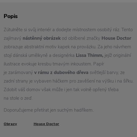
Popis
Zútulněte si svůj interiér a dodejte místnostem osobitý ráz. Tento
zajímavý
nástěnný obrázek
od oblíbené značky
House Doctor
zobrazuje abstraktní motiv kapek na provázku. Za jeho návrhem
stojí dánská umělkyně a designérka
Lissa Thimm,
jejíž originální
ilustrace evokuje kresbu tmavým inkoustem. Papír
je zarámovaný
v rámu z dubového dřeva
světlejší barvy, ze
zadní strany je vybaven háčkem pro zavěšení na výšku i na šířku.
Zdobit váš domov však může i jen tak volně opřený třeba
na stole o zeď.
Doporučujeme přetírat jen suchým hadříkem.
Obrazy
House Doctor