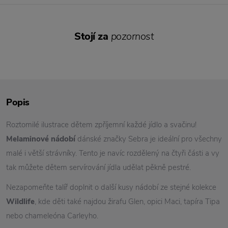
Stojí za
pozornost
Popis
Roztomilé ilustrace dětem zpříjemní každé jídlo a svačinu!
Melaminové nádobí
dánské značky Sebra je ideální pro všechny
malé i větší strávníky. Tento je navíc rozdělený na čtyři části a vy
tak můžete dětem servírování jídla udělat pěkně pestré.
Nezapomeňte talíř doplnit o další kusy nádobí ze stejné kolekce
Wildlife
, kde děti také najdou žirafu Glen, opici Maci, tapíra Tipa
nebo chameleóna Carleyho.