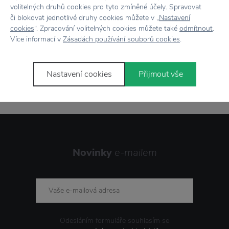
volitelných druhů cookies pro tyto zmíněné účely. Spravovat
Doprava zdarma
nad 2 000 Kč
či blokovat jednotlivé druhy cookies můžete v „
Nastavení
cookies
“. Zpracování volitelných cookies můžete také
odmítnout
.
Vrácení zboží
do 30 dnů
Více informací v
Zásadách používání souborů cookies
.
7500+ produktů
na výběr
Nastavení cookies
Přijmout vše
Showroom
ve Zlíně
Novinky
e-mailem
Odesláním formuláře souhlasím se