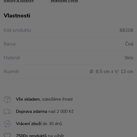
Svícny a lucerny
Wikholm Form
Vlastnosti
Kód produktu
68208
Barva
Čirá
Materiál
Sklo
Rozměr
Ø: 8,5 cm x V: 13 cm
Vše skladem,
odesíláme ihned
Doprava zdarma
nad 2 000 Kč
Vrácení zboží
do 30 dnů
7500+ produktů
na výběr