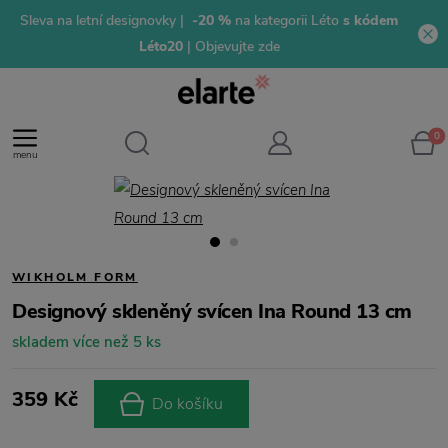
Sleva na letní designovky |
-20 %
na kategorii Léto
s kódem
Léto20
| Objevujte zde
0
menu
WIKHOLM FORM
Designový skleněný svícen Ina Round 13 cm
skladem více než 5 ks
359 Kč
Do košíku