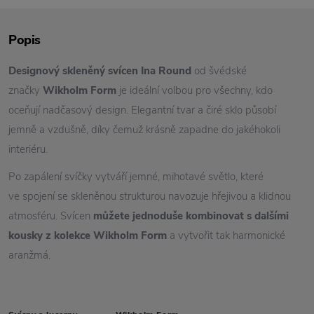
Popis
Designový skleněný svícen
Ina Round
od švédské
značky
Wikholm Form
je ideální volbou pro všechny, kdo
oceňují nadčasový design. Elegantní tvar a čiré sklo působí
jemně a vzdušně, díky čemuž krásně zapadne do jakéhokoli
interiéru.
Po zapálení svíčky vytváří jemné, mihotavé světlo, které
ve spojení se skleněnou strukturou navozuje hřejivou a klidnou
atmosféru. Svícen
můžete jednoduše kombinovat s dalšími
kousky z kolekce Wikholm Form
a vytvořit tak harmonické
aranžmá.