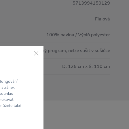
5713994150129
Fialová
100% bavlna / Výplň polyester
raní v pračce na jemný program, nelze sušit v sušičce
D: 125 cm x Š: 110 cm
 fungování
h stránek
 souhlas
blokovat
 můžete také