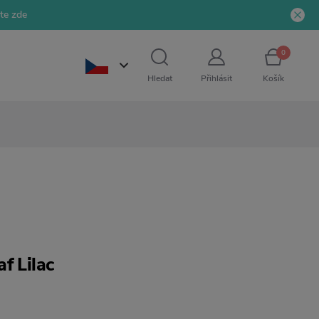
jte zde
0
Hledat
Přihlásit
Košík
f Lilac