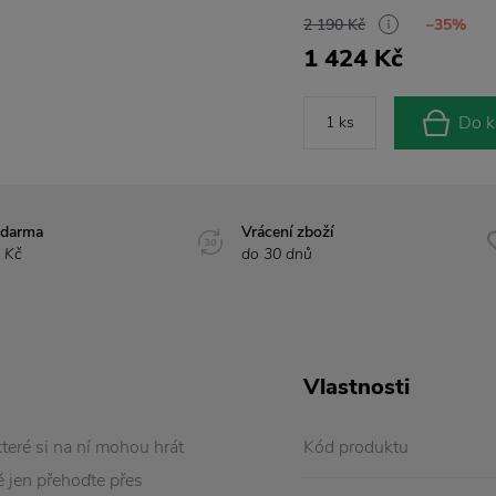
2 190 Kč
−35%
1 424 Kč
Do k
zdarma
Vrácení zboží
 Kč
do 30 dnů
Vlastnosti
které si na ní mohou hrát
Kód produktu
ě jen přehoďte přes