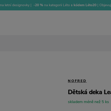
na letní designovky |
-20 %
na kategorii Léto
s kódem Léto20
| Objevu
NOFRED
Dětská deka Lea
skladem méně než 5 ks