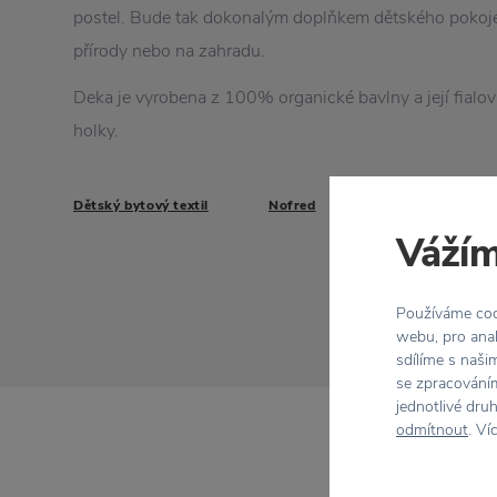
postel. Bude tak dokonalým doplňkem dětského pokoje, 
přírody nebo na zahradu.
Deka je vyrobena z 100% organické bavlny a její fialov
holky.
Dětský bytový textil
Nofred
Vážím
Používáme cook
webu, pro anal
sdílíme s naši
se zpracováním
jednotlivé dru
odmítnout
. Ví