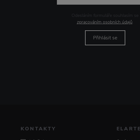
Odesláním formuláře souhlasím se
zpracováním osobních údajů
.
Přihlásit se
KONTAKTY
ELART