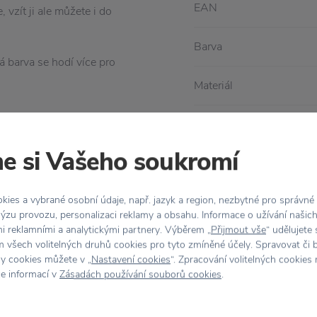
EAN
vzít ji ale můžete i do
Barva
á barva se hodí více pro
Materiál
Péče
P
e si Vašeho soukromí
Rozměr
ies a vybrané osobní údaje, např. jazyk a region, nezbytné pro správné
ýzu provozu, personalizaci reklamy a obsahu. Informace o užívání našic
mi reklamními a analytickými partnery. Výběrem „
Přijmout vše
“ udělujete
 všech volitelných druhů cookies pro tyto zmíněné účely. Spravovat či 
hy cookies můžete v „
Nastavení cookies
“. Zpracování volitelných cookies
ce informací v
Zásadách používání souborů cookies
.