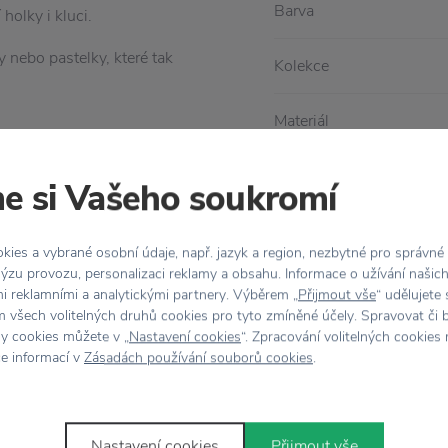
Barva
holky i kluci.
y nebo pastelky, které tak
Kolekce
Materiál
Péče
e si Vašeho soukromí
Rozměr
ies a vybrané osobní údaje, např. jazyk a region, nezbytné pro správné
ýzu provozu, personalizaci reklamy a obsahu. Informace o užívání našic
mi reklamními a analytickými partnery. Výběrem „
Přijmout vše
“ udělujete
 všech volitelných druhů cookies pro tyto zmíněné účely. Spravovat či 
hy cookies můžete v „
Nastavení cookies
“. Zpracování volitelných cookies
ce informací v
Zásadách používání souborů cookies
.
Stojí za
pozornost
Nastavení cookies
Přijmout vše