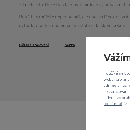
z kolekce In The Sky s krásným motivem gorily si oblíbí 
Použít jej můžete nejen na pití, ale i na kartáček na zub
nebudou rozházené po celém stole v dětském pokoji.
Dětské stolování
Sebra
Vážím
Používáme cook
webu, pro anal
sdílíme s naši
se zpracováním
jednotlivé dru
odmítnout
. Ví