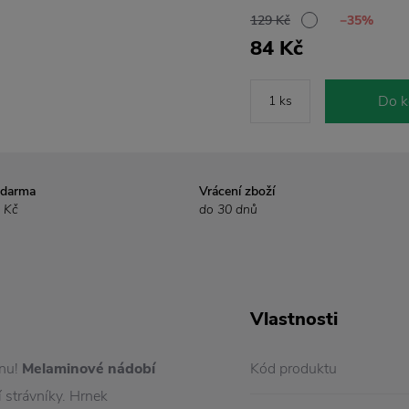
129 Kč
−35%
84 Kč
Do k
zdarma
Vrácení zboží
 Kč
do 30 dnů
Vlastnosti
inu!
Melaminové nádobí
Kód produktu
 strávníky. Hrnek