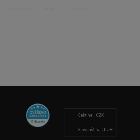
Instagram
Blog
Youtube
Čeština | CZK
Slovenština | EUR