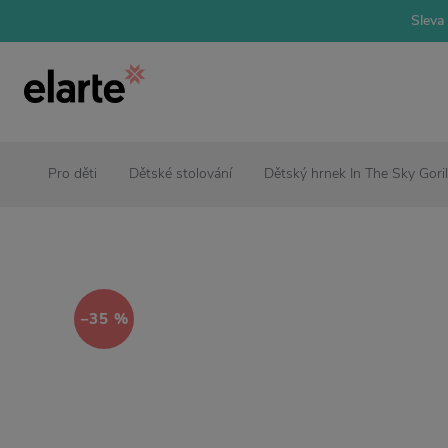
Sleva 
Pro děti
Dětské stolování
Dětský hrnek In The Sky Goril
−35 %