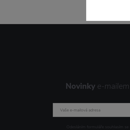
Novinky
e-mailem
Odesláním formuláře souhlasím se