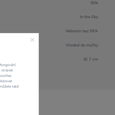
Bílá
In the Sky
Melamin bez BPA
Vhodné do myčky
Ø: 7 cm
 fungování
h stránek
 souhlas
blokovat
 můžete také