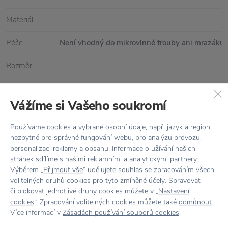
Materiál
Péče
Není vhodný do mikrovlnné trouby ani mrazáku,
Rozměr
Vážíme si Vašeho soukromí
Vše skladem,
odesíláme ihned
Používáme cookies a vybrané osobní údaje, např. jazyk a region,
Doprava zdarma
nad 2 000 Kč
nezbytné pro správné fungování webu, pro analýzu provozu,
personalizaci reklamy a obsahu. Informace o užívání našich
Vrácení zboží
do 30 dnů
stránek sdílíme s našimi reklamními a analytickými partnery.
Výběrem „
Přijmout vše
“ udělujete souhlas se zpracováním všech
7500+ produktů
na výběr
volitelných druhů cookies pro tyto zmíněné účely. Spravovat
či blokovat jednotlivé druhy cookies můžete v „
Nastavení
Showroom
ve Zlíně
cookies
“. Zpracování volitelných cookies můžete také
odmítnout
.
Více informací v
Zásadách používání souborů cookies
.