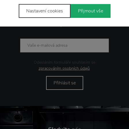
Nastavení cookies
Přijmout vše
Novinky
e-mailem
Odesláním formuláře souhlasím se
zpracováním osobních údajů
.
Přihlásit se