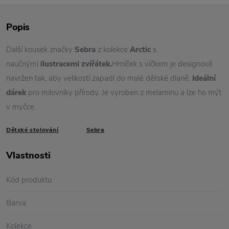
Popis
Další kousek značky
Sebra
z kolekce
Arctic
s
naučnými
ilustracemi zvířátek.
Hrníček s víčkem je designově
navržen tak, aby velikostí zapadl do malé dětské dlaně.
Ideální
dárek
pro milovníky přírody. Je vyroben z melaminu a lze ho mýt
v myčce.
Dětské stolování
Sebra
Vlastnosti
Kód produktu
Barva
Kolekce