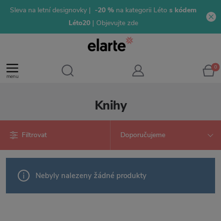
Sleva na letní designovky |
-20 %
na kategorii Léto
s kódem
Léto20
| Objevujte zde
0
menu
Knihy
Filtrovat
Nebyly nalezeny žádné produkty