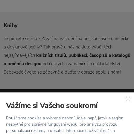
Knihy
Inspirujete se rádi? A zajímá vás dění na poli současné umělecké
a designové scény? Tak právě u nás najdete výběr těch
nejzajímavějších
knižních titulů, publikací, časopisů a katalogů
o umění a designu
od českých i zahraničních nakladatelství.
Sebevzdělávejte se zábavně a buďte v obraze spolu s námi!
Vážíme si Vašeho soukromí
Novinky
e-mailem
Používáme cookies a vybrané osobní údaje, např. jazyk a region,
nezbytné pro správné fungování webu, pro analýzu provozu,
personalizaci reklamy a obsahu. Informace o užívání našich