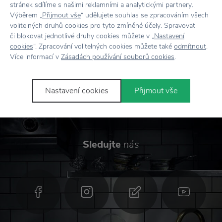
stránek sdílíme s našimi reklamními a analytickými partnery.
Výběrem „
Přijmout vše
“ udělujete souhlas se zpracováním všech
volitelných druhů cookies pro tyto zmíněné účely. Spravovat
Odesláním formuláře souhlasím se
či blokovat jednotlivé druhy cookies můžete v „
Nastavení
zpracováním osobních údajů
.
cookies
“. Zpracování volitelných cookies můžete také
odmítnout
.
Více informací v
Zásadách používání souborů cookies
.
Přihlásit se
Nastavení cookies
Přijmout vše
Sledujte
nás