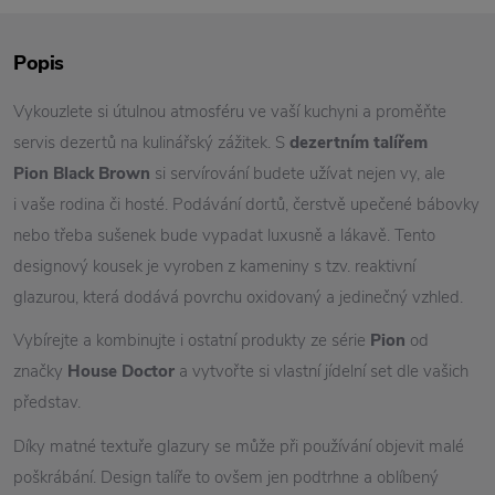
Popis
Vykouzlete si útulnou atmosféru ve vaší kuchyni a proměňte
servis dezertů na kulinářský zážitek. S
dezertním talířem
Pion Black Brown
si servírování budete užívat nejen vy, ale
i vaše rodina či hosté. Podávání dortů, čerstvě upečené bábovky
nebo třeba sušenek bude vypadat luxusně a lákavě. Tento
designový kousek je vyroben z kameniny s tzv. reaktivní
glazurou, která dodává povrchu oxidovaný a jedinečný vzhled.
Vybírejte a kombinujte i ostatní produkty ze série
Pion
od
značky
House Doctor
a vytvořte si vlastní jídelní set dle vašich
představ.
Díky matné textuře glazury se může při používání objevit malé
poškrábání. Design talíře to ovšem jen podtrhne a oblíbený