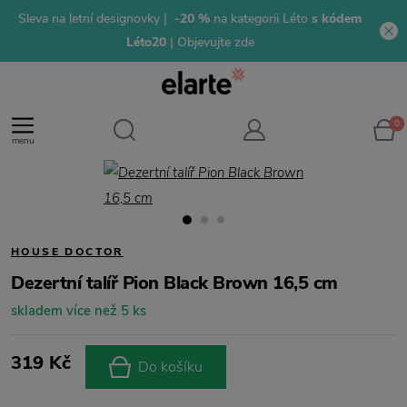
Sleva na letní designovky |
-20 %
na kategorii Léto
s kódem
Léto20
| Objevujte zde
0
menu
HOUSE DOCTOR
Dezertní talíř Pion Black Brown 16,5 cm
skladem více než 5 ks
319 Kč
Do košíku