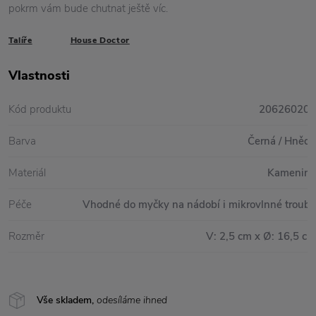
pokrm vám bude chutnat ještě víc.
Talíře
House Doctor
Vlastnosti
Kód produktu
206260203
Barva
Černá / Hnědá
Materiál
Kamenina
Péče
Vhodné do myčky na nádobí i mikrovlnné trouby
Rozměr
V: 2,5 cm x Ø: 16,5 cm
Vše skladem,
odesíláme ihned