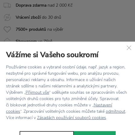
Doprava zdarma
nad 2 000 Kč
Vrácení zboží
do 30 dnů
7500+ produktů
na výběr
Showroom
ve Zlíně
Vážíme si Vašeho soukromí
Používáme cookies a vybrané osobní údaje, např. jazyk a region,
nezbytné pro správné fungování webu, pro analýzu provozu,
personalizaci reklamy a obsahu. Informace o užívání našich
stránek sdílíme s našimi reklamními a analytickými partnery.
Výběrem „
Přijmout vše
“ udělujete souhlas se zpracováním všech
Stojí za
pozornost
volitelných druhů cookies pro tyto zmíněné účely. Spravovat
či blokovat jednotlivé druhy cookies můžete v „
Nastavení
cookies
“. Zpracování volitelných cookies můžete také
odmítnout
.
Více informací v
Zásadách používání souborů cookies
.