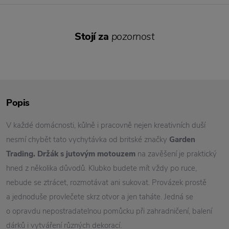
Stojí za
pozornost
Popis
V každé domácnosti, kůlně i pracovně nejen kreativních duší
nesmí chybět tato vychytávka od britské značky
Garden
Trading. Držák s jutovým motouzem
na zavěšení je praktický
hned z několika důvodů. Klubko budete mít vždy po ruce,
nebude se ztrácet, rozmotávat ani sukovat. Provázek prostě
a jednoduše provlečete skrz otvor a jen taháte. Jedná se
o opravdu nepostradatelnou pomůcku při zahradničení, balení
dárků i vytváření různých dekorací.