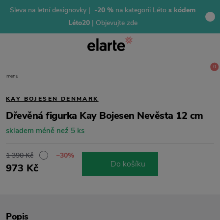
Sleva na letní designovky |
-20 %
na kategorii Léto
s kódem
Léto20
| Objevujte zde
0
menu
KAY BOJESEN DENMARK
Dřevěná figurka Kay Bojesen Nevěsta 12 cm
skladem méně než 5 ks
1 390 Kč
−30%
Do košíku
973 Kč
Popis