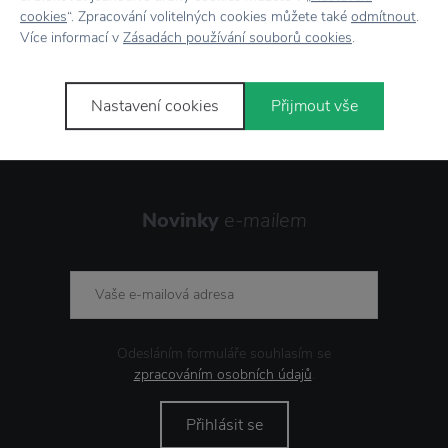
cookies
“. Zpracování volitelných cookies můžete také
odmítnout
.
Více informací v
Zásadách používání souborů cookies
.
Stojí za
pozornost
Nastavení cookies
Přijmout vše
Novinky
e-mailem
Odesláním formuláře souhlasím se
zpracováním osobních údajů
.
Přihlásit se