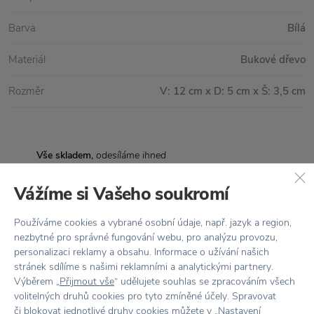
Barva
Bílá
Materiál
Bukové dřevo
Rozměr
V: 12 cm x D: 5 cm x Š: 3,5 cm
Vše skladem,
odesíláme ihned
Doprava zdarma
nad 2 000 Kč
Vážíme si Vašeho soukromí
Vrácení zboží
do 30 dnů
Používáme cookies a vybrané osobní údaje, např. jazyk a region,
nezbytné pro správné fungování webu, pro analýzu provozu,
7500+ produktů
na výběr
personalizaci reklamy a obsahu. Informace o užívání našich
stránek sdílíme s našimi reklamními a analytickými partnery.
Showroom
ve Zlíně
Výběrem „
Přijmout vše
“ udělujete souhlas se zpracováním všech
volitelných druhů cookies pro tyto zmíněné účely. Spravovat
či blokovat jednotlivé druhy cookies můžete v „
Nastavení