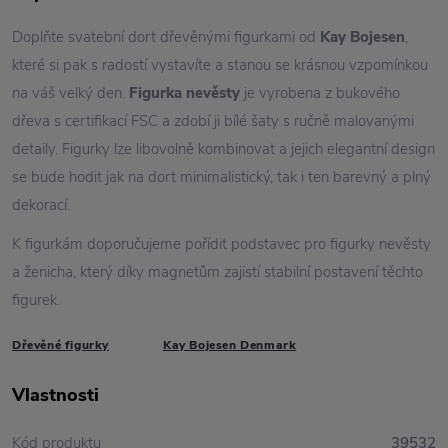
Doplňte svatební dort dřevěnými figurkami od
Kay Bojesen
,
které si pak s radostí vystavíte a stanou se krásnou vzpomínkou
na váš velký den.
Figurka nevěsty
je vyrobena z bukového
dřeva s certifikací FSC a zdobí ji bílé šaty s ručně malovanými
detaily. Figurky lze libovolně kombinovat a jejich elegantní design
se bude hodit jak na dort minimalistický, tak i ten barevný a plný
dekorací.
K figurkám doporučujeme pořídit podstavec pro figurky nevěsty
a ženicha, který díky magnetům zajistí stabilní postavení těchto
figurek.
Dřevěné figurky
Kay Bojesen Denmark
Vlastnosti
Kód produktu
39532