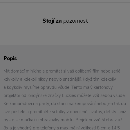
Stojí za
pozornost
Popis
Mít domácí minikino a promítat si váš oblíbený film nebo seriál
kdykoliv a kdekoli nikdy nebylo snadnější. Když tím kdekoliv
a kdykoliv myslíme opravdu všude. Tento malý kartonový
projektor od londýnské značky Luckies můžete vzít sebou všude.
Ke kamarádovi na party, do stanu na kempování nebo jen tak do
své postele a promítněte si fotky z dovolené, svatby, dětství aniž
byste se mačkali u obrazovky mobilu. Projektor zvětší obraz až
8x a je vhodný pro telefony s maximální velikostí 8 cm x 14,5