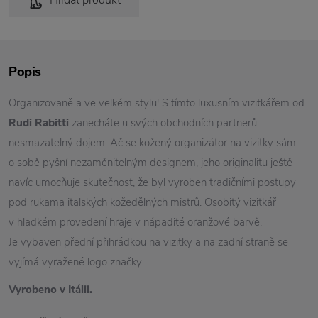
Hlídat produkt
Popis
Organizovaně a ve velkém stylu! S tímto luxusním vizitkářem od
Rudi Rabitti
zanecháte u svých obchodních partnerů
nesmazatelný dojem. Ač se kožený organizátor na vizitky sám
o sobě pyšní nezaměnitelným designem, jeho originalitu ještě
navíc umocňuje skutečnost, že byl vyroben tradičními postupy
pod rukama italských kožedělných mistrů. Osobitý vizitkář
v hladkém provedení hraje v nápadité oranžové barvě.
Je vybaven přední přihrádkou na vizitky a na zadní straně se
vyjímá vyražené logo značky.
Vyrobeno v Itálii.