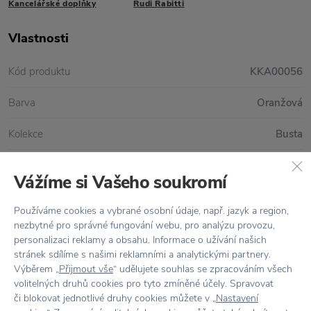
Kancelářské doplňky
Rudi Rabitti
Vlastnosti
Kód produktu
KKA00056
Barva
Oranžová
Kolekce
Busta
Rozměr
11 x 7 cm
Vážíme si Vašeho soukromí
Používáme cookies a vybrané osobní údaje, např. jazyk a region,
nezbytné pro správné fungování webu, pro analýzu provozu,
Vše skladem,
odesíláme ihned
personalizaci reklamy a obsahu. Informace o užívání našich
stránek sdílíme s našimi reklamními a analytickými partnery.
Doprava zdarma
nad 2 000 Kč
Výběrem „
Přijmout vše
“ udělujete souhlas se zpracováním všech
volitelných druhů cookies pro tyto zmíněné účely. Spravovat
Vrácení zboží
do 30 dnů
či blokovat jednotlivé druhy cookies můžete v „
Nastavení