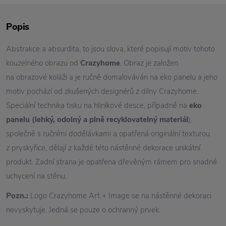
Popis
Abstrakce a absurdita, to jsou slova, které popisují motiv tohoto
kouzelného obrazu od
Crazyhome
. Obraz je založen
na obrazové koláži a je ručně domalováván na eko panelu a jeho
motiv pochází od zkušených designérů z dílny Crazyhome.
Speciální technika tisku na hliníkové desce, případně na
eko
panelu (lehký, odolný a plně recyklovatelný materiál
),
společně s ručními dodělávkami a opatřená originální texturou
z pryskyřice, dělají z každé této nástěnné dekorace unikátní
produkt. Zadní strana je opatřena dřevěným rámem pro snadné
uchycení na stěnu.
Pozn.:
Logo Crazyhome Art + Image se na nástěnné dekoraci
nevyskytuje. Jedná se pouze o ochranný prvek.