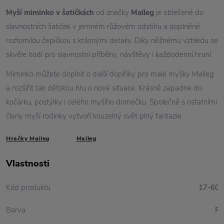
Myší miminko v šatičkách
od značky
Maileg
je oblečené do
slavnostních šatiček v jemném růžovém odstínu a doplněné
roztomilou čepičkou s krásnými detaily. Díky něžnému vzhledu se
skvěle hodí pro slavnostní příběhy, návštěvy i každodenní hraní.
Miminko můžete doplnit o další doplňky pro malé myšky Maileg
a rozšířit tak dětskou hru o nové situace. Krásně zapadne do
kočárku, postýlky i celého myšího domečku. Společně s ostatními
členy myší rodinky vytvoří kouzelný svět plný fantazie.
Hračky Maileg
Maileg
Vlastnosti
Kód produktu
17-600
Barva
Rů