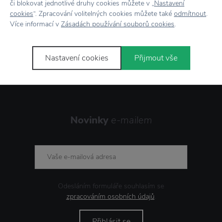
či blokovat jednotlivé druhy cookies můžete v „
Nastavení
cookies
“. Zpracování volitelných cookies můžete také
odmítnout
.
Více informací v
Zásadách používání souborů cookies
.
Stojí za
pozornost
Nastavení cookies
Přijmout vše
Novinky
e-mailem
Odesláním formuláře souhlasím se
zpracováním osobních údajů
.
Přihlásit se