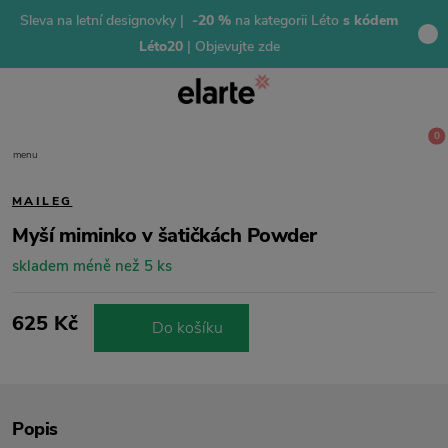
Sleva na letní designovky |
-20 %
na kategorii Léto
s kódem
Léto20
| Objevujte zde
0
menu
MAILEG
Myší miminko v šatičkách Powder
skladem méně než 5 ks
625 Kč
Do košíku
Popis