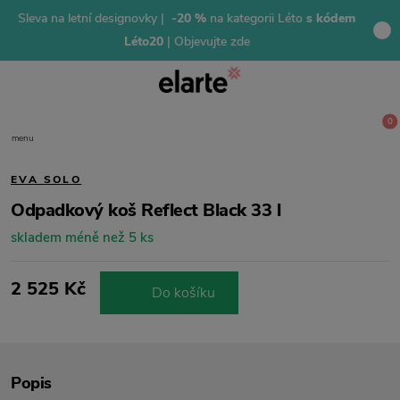
Sleva na letní designovky |
-20 %
na kategorii Léto
s kódem
Léto20
| Objevujte zde
0
menu
EVA SOLO
Odpadkový koš Reflect Black 33 l
skladem méně než 5 ks
2 525 Kč
Do košíku
Popis