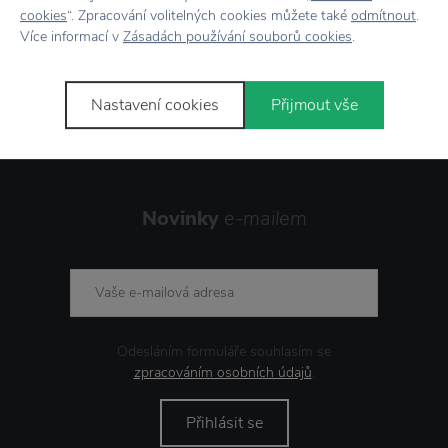
cookies
“. Zpracování volitelných cookies můžete také
odmítnout
.
Více informací v
Zásadách používání souborů cookies
.
Stojí za
pozornost
Nastavení cookies
Přijmout vše
Novinky
e-mailem
Odesláním formuláře souhlasím se
zpracováním osobních údajů
.
Přihlásit se