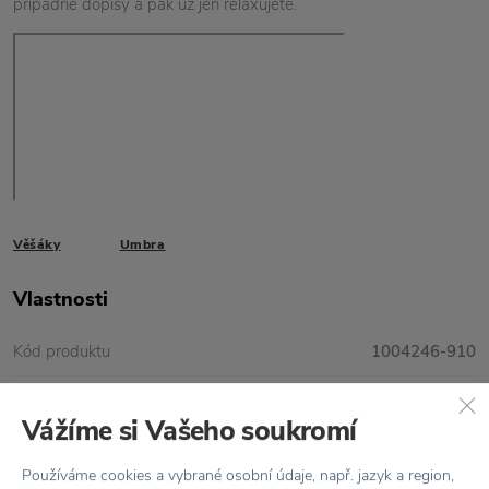
případné dopisy a pak už jen relaxujete.
Věšáky
Umbra
Vlastnosti
Kód produktu
1004246-910
Barva
Bílá
Vážíme si Vašeho soukromí
Designér
Jordan Murphy
Používáme cookies a vybrané osobní údaje, např. jazyk a region,