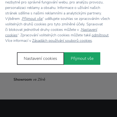
Materiál
Kov
nezbytné pro správné fungování webu, pro analýzu provozu,
personalizaci reklamy a obsahu. Informace o užívání našich
stránek sdílíme s našimi reklamními a analytickými partnery.
Rozměr
21,8 x 3,8 x 5,7 cm
Výběrem „
Přijmout vše
“ udělujete souhlas se zpracováním všech
volitelných druhů cookies pro tyto zmíněné účely. Spravovat
či blokovat jednotlivé druhy cookies můžete v „
Nastavení
cookies
“. Zpracování volitelných cookies můžete také
odmítnout
.
Vše skladem,
odesíláme ihned
Více informací v
Zásadách používání souborů cookies
.
Doprava zdarma
nad 2 000 Kč
Nastavení cookies
Přijmout vše
Vrácení zboží
do 30 dnů
7500+ produktů
na výběr
Showroom
ve Zlíně