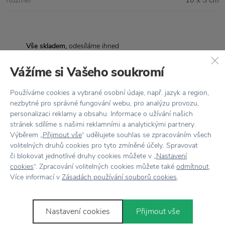
Rozměr
10 x 5 cm
Vše skladem,
odesíláme ihned
Doprava zdarma
nad 2 000 Kč
Vážíme si Vašeho soukromí
Vrácení zboží
do 30 dnů
Používáme cookies a vybrané osobní údaje, např. jazyk a region,
nezbytné pro správné fungování webu, pro analýzu provozu,
7500+ produktů
na výběr
personalizaci reklamy a obsahu. Informace o užívání našich
stránek sdílíme s našimi reklamními a analytickými partnery.
Showroom
ve Zlíně
Výběrem „
Přijmout vše
“ udělujete souhlas se zpracováním všech
volitelných druhů cookies pro tyto zmíněné účely. Spravovat
či blokovat jednotlivé druhy cookies můžete v „
Nastavení
cookies
“. Zpracování volitelných cookies můžete také
odmítnout
.
Více informací v
Zásadách používání souborů cookies
.
Novinky
e-mailem
Nastavení cookies
Přijmout vše