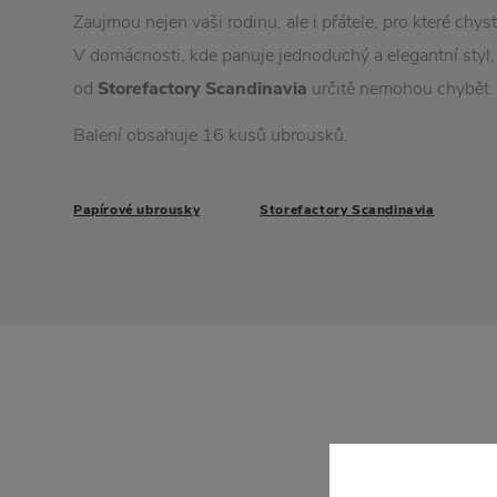
Zaujmou nejen vaši rodinu, ale i přátele, pro které chys
V domácnosti, kde panuje jednoduchý a elegantní styl,
od
Storefactory Scandinavia
určitě nemohou chybět.
Balení obsahuje 16 kusů ubrousků.
Papírové ubrousky
Storefactory Scandinavia