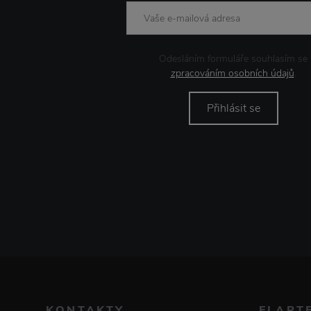
Odesláním formuláře souhlasím se
zpracováním osobních údajů
.
Přihlásit se
KONTAKTY
ELART