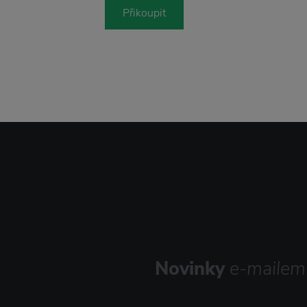
Přikoupit
Novinky
e-mailem