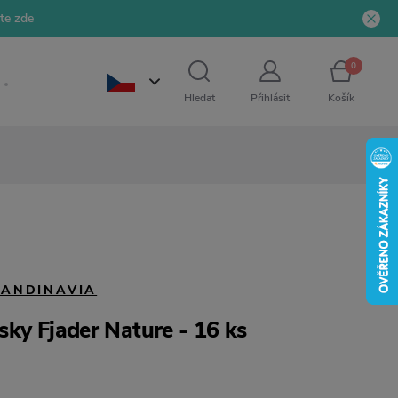
jte zde
0
Hledat
Přihlásit
Košík
CANDINAVIA
ky Fjader Nature - 16 ks