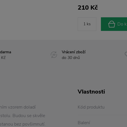
210 Kč
Do k
zdarma
Vrácení zboží
 Kč
do 30 dnů
Vlastnosti
ním vzorem doladí
Kód produktu
 stolu. Budou se skvěle
Balení
ůstanou bez povšimnutí.