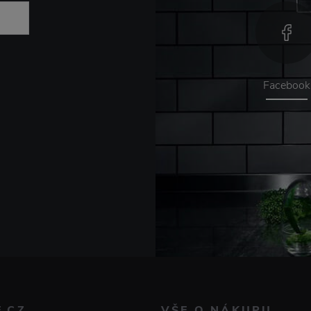
Facebook
E.CZ
VŠE O NÁKUPU