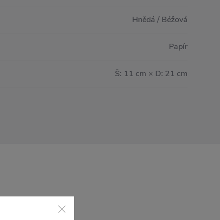
Hnědá / Béžová
Papír
Š: 11 cm × D: 21 cm