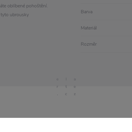
táte oblíbené pohoštění.
Barva
 tyto ubrousky
Materiál
Rozměr
Stojí za
pozornost