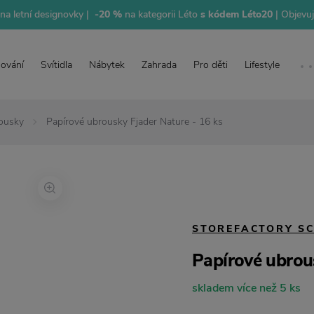
na letní designovky |
-20 %
na kategorii Léto
s kódem Léto20
| Objevu
lování
Svítidla
Nábytek
Zahrada
Pro děti
Lifestyle
ousky
Papírové ubrousky Fjader Nature - 16 ks
STOREFACTORY S
Papírové ubrous
skladem více než 5 ks