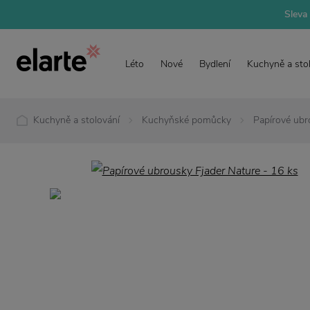
Sleva 
Léto
Nové
Bydlení
Kuchyně a sto
Kuchyně a stolování
Kuchyňské pomůcky
Papírové ubr