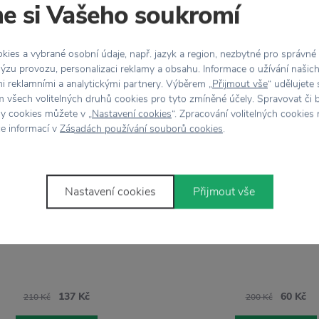
e si Vašeho soukromí
ies a vybrané osobní údaje, např. jazyk a region, nezbytné pro správné
%
−70 %
ýzu provozu, personalizaci reklamy a obsahu. Informace o užívání našic
mi reklamními a analytickými partnery. Výběrem „
Přijmout vše
“ udělujete
HOUSE DOCTOR
 všech volitelných druhů cookies pro tyto zmíněné účely. Spravovat či 
Papírový talíř Brai
TOREFACTORY SCANDINAVIA
hy cookies můžete v „
Nastavení cookies
“. Zpracování volitelných cookies
vé ubrousky Sprackling White
ce informací v
Zásadách používání souborů cookies
.
- 16 ks
Nastavení cookies
Přijmout vše
137 Kč
60 Kč
210 Kč
200 Kč