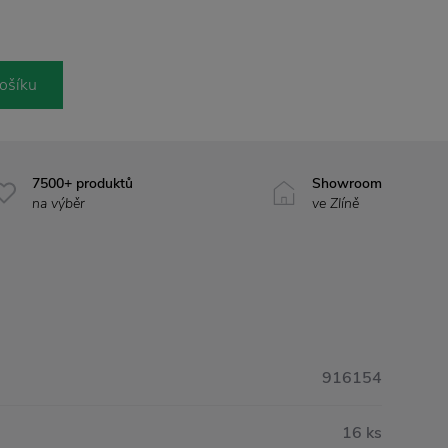
ošíku
7500+ produktů
Showroom
na výběr
ve Zlíně
916154
16 ks