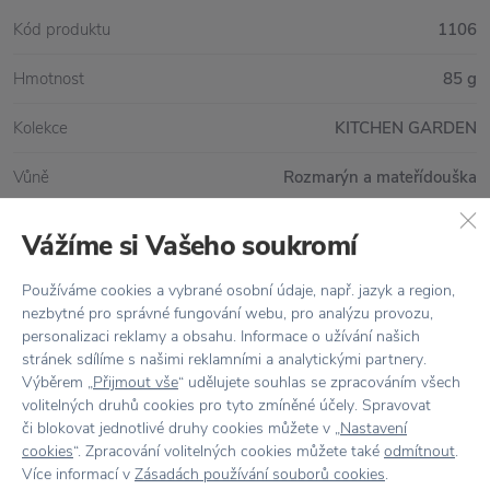
Kód produktu
1106
Hmotnost
85 g
Kolekce
KITCHEN GARDEN
Vůně
Rozmarýn a mateřídouška
Vážíme si Vašeho soukromí
Vše skladem,
odesíláme ihned
Používáme cookies a vybrané osobní údaje, např. jazyk a region,
nezbytné pro správné fungování webu, pro analýzu provozu,
Doprava zdarma
nad 2 000 Kč
personalizaci reklamy a obsahu. Informace o užívání našich
stránek sdílíme s našimi reklamními a analytickými partnery.
Vrácení zboží
do 30 dnů
Výběrem „
Přijmout vše
“ udělujete souhlas se zpracováním všech
volitelných druhů cookies pro tyto zmíněné účely. Spravovat
7500+ produktů
na výběr
či blokovat jednotlivé druhy cookies můžete v „
Nastavení
cookies
“. Zpracování volitelných cookies můžete také
odmítnout
.
Showroom
ve Zlíně
Více informací v
Zásadách používání souborů cookies
.