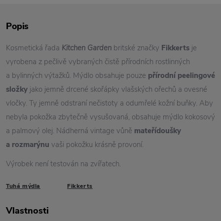
Popis
Kosmetická řada
Kitchen Garden
britské značky
Fikkerts
je
vyrobena z pečlivě vybraných čistě přírodních rostlinných
a bylinných výtažků. Mýdlo obsahuje pouze
přírodní peelingové
složky
jako jemně drcené skořápky vlašských ořechů a ovesné
vločky. Ty jemně odstraní nečistoty a odumřelé kožní buňky. Aby
nebyla pokožka zbytečně vysušovaná, obsahuje mýdlo kokosový
a palmový olej. Nádherná vintage vůně
mateřídoušky
a rozmarýnu
vaši pokožku krásně provoní.
Výrobek není testován na zvířatech.
Tuhá mýdla
Fikkerts
Vlastnosti