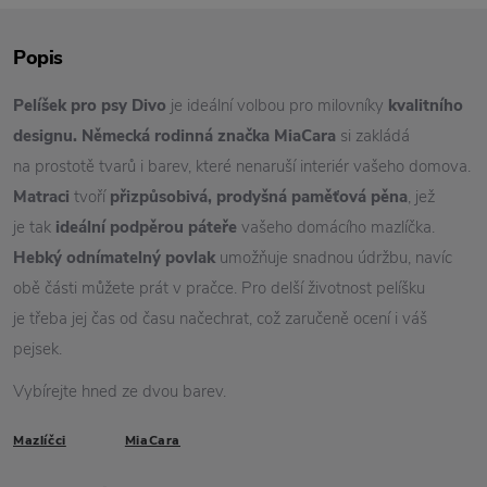
Popis
Pelíšek pro psy Divo
je ideální volbou pro milovníky
kvalitního
designu.
Německá rodinná značka MiaCara
si zakládá
na prostotě tvarů i barev, které nenaruší interiér vašeho domova.
Matraci
tvoří
přizpůsobivá, prodyšná paměťová pěna
, jež
je tak
ideální podpěrou páteře
vašeho domácího mazlíčka.
Hebký odnímatelný povlak
umožňuje snadnou údržbu, navíc
obě části můžete prát v pračce. Pro delší životnost pelíšku
je třeba jej čas od času načechrat, což zaručeně ocení i váš
pejsek.
Vybírejte hned ze dvou barev.
Mazlíčci
MiaCara