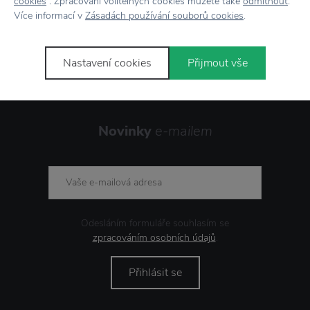
cookies
“. Zpracování volitelných cookies můžete také
odmítnout
.
Více informací v
Zásadách používání souborů cookies
.
Showroom
ve Zlíně
Nastavení cookies
Přijmout vše
Novinky
e-mailem
Odesláním formuláře souhlasím se
zpracováním osobních údajů
.
Přihlásit se