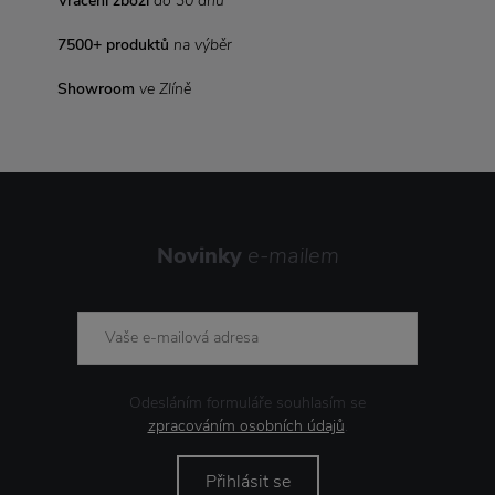
Vrácení zboží
do 30 dnů
7500+ produktů
na výběr
Showroom
ve Zlíně
Novinky
e-mailem
Odesláním formuláře souhlasím se
zpracováním osobních údajů
.
Přihlásit se