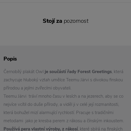
Stojí za
pozornost
Popis
Černobílý plakát Owl
je součástí řady Forest Greetings
, která
zachycuje hluboký vztah umělce Teemu Järvi s divokou finskou
přírodou a jejími zvířecími obyvateli.
Teemu Järvi tráví mnoho času v lesích a na jezerech, aby se co
nejvíce vcítil do duše přírody, a viděl ji v celé její rozmanitosti,
která bohužel mizí alarmující rychlostí. Pracuje s tradičními
metodami jako je kresba perem z rákosu a čínským inkoustem.
Používá pera vlastní výroby, z rákosí
, které sbírá na finských