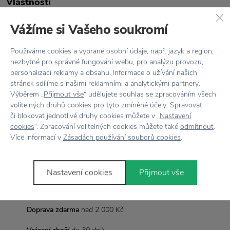
Vlastnosti
Vážíme si Vašeho soukromí
Kód produktu
PoSFG-EO1
Barva
Černobílá
Používáme cookies a vybrané osobní údaje, např. jazyk a region,
nezbytné pro správné fungování webu, pro analýzu provozu,
personalizaci reklamy a obsahu. Informace o užívání našich
Designér
Teemu Järvi
stránek sdílíme s našimi reklamními a analytickými partnery.
Výběrem „
Přijmout vše
“ udělujete souhlas se zpracováním všech
Materiál
Papír
volitelných druhů cookies pro tyto zmíněné účely. Spravovat
či blokovat jednotlivé druhy cookies můžete v „
Nastavení
Rozměr
Š: 30cm, V: 40cm
cookies
“. Zpracování volitelných cookies můžete také
odmítnout
.
Více informací v
Zásadách používání souborů cookies
.
Vyrobeno
ve Finsku
Nastavení cookies
Přijmout vše
Vše skladem,
odesíláme ihned
Doprava zdarma
nad 2 000 Kč