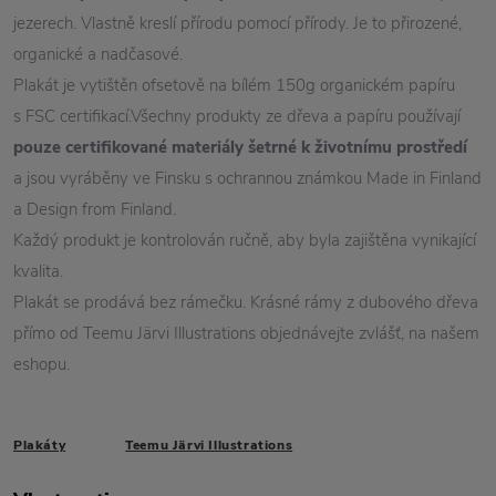
jezerech. Vlastně kreslí přírodu pomocí přírody. Je to přirozené,
organické a nadčasové.
Plakát je vytištěn ofsetově na bílém 150g organickém papíru
s FSC certifikací.Všechny produkty ze dřeva a papíru používají
pouze certifikované materiály šetrné k životnímu prostředí
a jsou vyráběny ve Finsku s ochrannou známkou Made in Finland
a Design from Finland.
Každý produkt je kontrolován ručně, aby byla zajištěna vynikající
kvalita.
Plakát se prodává bez rámečku. Krásné rámy z dubového dřeva
přímo od Teemu Järvi Illustrations objednávejte zvlášť, na našem
eshopu.
Plakáty
Teemu Järvi Illustrations