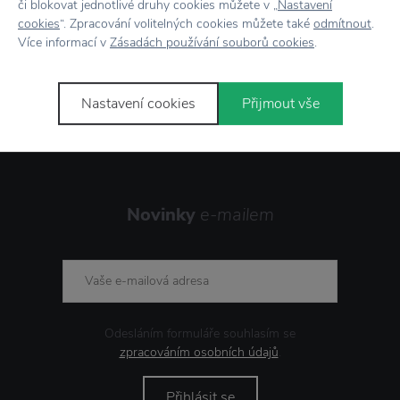
či blokovat jednotlivé druhy cookies můžete v „
Nastavení
cookies
“. Zpracování volitelných cookies můžete také
odmítnout
.
Více informací v
Zásadách používání souborů cookies
.
Stojí za
pozornost
Nastavení cookies
Přijmout vše
Novinky
e-mailem
Odesláním formuláře souhlasím se
zpracováním osobních údajů
.
Přihlásit se