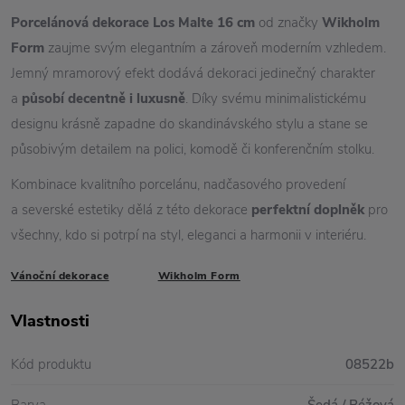
Porcelánová dekorace Los Malte 16 cm
od značky
Wikholm
Form
zaujme svým elegantním a zároveň moderním vzhledem.
Jemný mramorový efekt dodává dekoraci jedinečný charakter
a
působí decentně i luxusně
. Díky svému minimalistickému
designu krásně zapadne do skandinávského stylu a stane se
působivým detailem na polici, komodě či konferenčním stolku.
Kombinace kvalitního porcelánu, nadčasového provedení
a severské estetiky dělá z této dekorace
perfektní doplněk
pro
všechny, kdo si potrpí na styl, eleganci a harmonii v interiéru.
Vánoční dekorace
Wikholm Form
Vlastnosti
Kód produktu
08522b