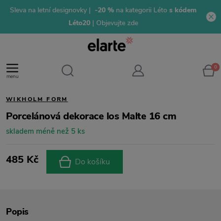
Sleva na letní designovky |
-20 %
na kategorii Léto
s kódem
Léto20
| Objevujte zde
0
menu
WIKHOLM FORM
Porcelánová dekorace los Malte 16 cm
skladem méně než 5 ks
485 Kč
Do košíku
Popis