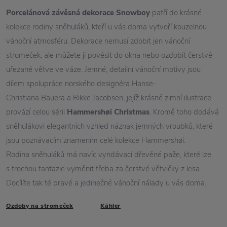
Porcelánová závěsná dekorace Snowboy
patří do krásné
kolekce rodiny sněhuláků, kteří u vás doma vytvoří kouzelnou
vánoční atmosféru. Dekorace nemusí zdobit jen vánoční
stromeček, ale můžete ji pověsit do okna nebo ozdobit čerstvě
uřezané větve ve váze. Jemné, detailní vánoční motivy jsou
dílem spolupráce norského designéra Hanse-
Christiana Bauera a Rikke Jacobsen, jejíž krásné zimní ilustrace
provází celou sérii
Hammershøi Christmas
. Kromě toho dodává
sněhulákovi elegantních vzhled náznak jemných vroubků, které
jsou poznávacím znamením celé kolekce Hammershøi.
Rodina sněhuláků má navíc vyndávací dřevěné paže, které lze
s trochou fantazie vyměnit třeba za čerstvé větvičky z lesa.
Docílíte tak té pravé a jedinečné vánoční nálady u vás doma.
Ozdoby na stromeček
Kähler