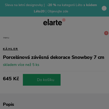
Sleva na letní designovky |
-20 %
na kategorii Léto
s kódem
Léto20
| Objevujte zde
0
menu
KÄHLER
Porcelánová závěsná dekorace Snowboy 7 cm
skladem více než 5 ks
645 Kč
Do košíku
Popis