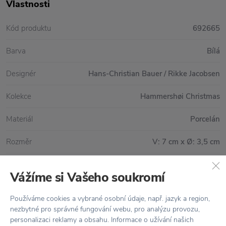
Vlastnosti
Kód produktu
692665
Barva
Bílá
Designér
Hans-Christian Bauer / Rikke Jacobsen
Kolekce
Hammershøi Christmas
Materiál
Porcelán
Rozměr
V: 7 cm x Ø: 3,5 cm
Vážíme si Vašeho soukromí
Vše skladem,
odesíláme ihned
Používáme cookies a vybrané osobní údaje, např. jazyk a region,
Doprava zdarma
nad 2 000 Kč
nezbytné pro správné fungování webu, pro analýzu provozu,
personalizaci reklamy a obsahu. Informace o užívání našich