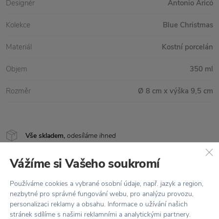
Designér
Antonio Aricó
Kolekce
Blue Christmas
Materiál
Kostní porcelán
Objem
350 ml
Rozměr
Ø 8 cm x výška 9,5 cm
Vše skladem,
odesíláme ihned
Doprava zdarma
nad 2 000 Kč
Vážíme si Vašeho soukromí
Vrácení zboží
do 30 dnů
Používáme cookies a vybrané osobní údaje, např. jazyk a region,
nezbytné pro správné fungování webu, pro analýzu provozu,
7500+ produktů
na výběr
personalizaci reklamy a obsahu. Informace o užívání našich
Showroom
ve Zlíně
stránek sdílíme s našimi reklamními a analytickými partnery.