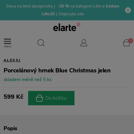
Sleva na letní designovky |
-20 %
na kategorii Léto
s kódem
Léto20
| Objevujte zde
0
menu
ALESSI
Porcelánový hrnek Blue Christmas jelen
skladem méně než 5 ks
599 Kč
Do košíku
Popis