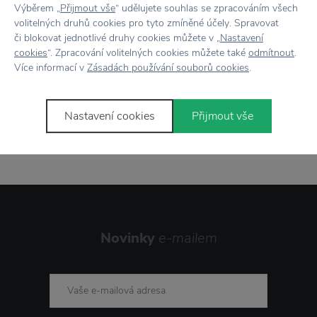
Výběrem „
Přijmout vše
“ udělujete souhlas se zpracováním všech
volitelných druhů cookies pro tyto zmíněné účely. Spravovat
či blokovat jednotlivé druhy cookies můžete v „
Nastavení
cookies
“. Zpracování volitelných cookies můžete také
odmítnout
.
Více informací v
Zásadách používání souborů cookies
.
Nastavení cookies
Přijmout vše
Stojí za
pozornost
Novinky
e-mailem