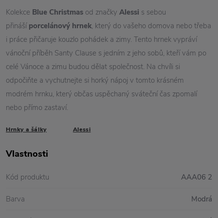
Kolekce
Blue Christmas
od značky
Alessi
s sebou
přináší
porcelánový hrnek
, který do vašeho domova nebo třeba
i práce přičaruje kouzlo pohádek a zimy. Tento hrnek vypráví
vánoční příběh Santy Clause s jedním z jeho sobů, kteří vám po
celé Vánoce a zimu budou dělat společnost. Na chvíli si
odpočiňte a vychutnejte si horký nápoj v tomto krásném
modrém hrnku, který občas uspěchaný sváteční čas zpomalí
nebo přímo zastaví.
Hrnky a šálky
Alessi
Vlastnosti
Kód produktu
AAA06 2
Barva
Modrá