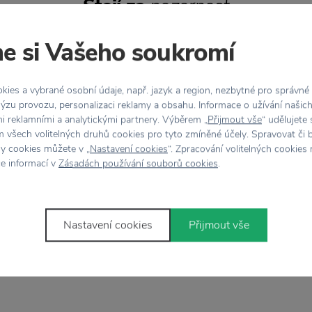
Stojí za
pozornost
e si Vašeho soukromí
ies a vybrané osobní údaje, např. jazyk a region, nezbytné pro správné
ýzu provozu, personalizaci reklamy a obsahu. Informace o užívání našic
mi reklamními a analytickými partnery. Výběrem „
Přijmout vše
“ udělujete
VA 20 % S KÓDEM: LÉTO20
SLEVA 20 % S KÓDEM: 
 všech volitelných druhů cookies pro tyto zmíněné účely. Spravovat či 
DOPRAVA ZDARMA
DOPRAVA ZDARM
hy cookies můžete v „
Nastavení cookies
“. Zpracování volitelných cookies
ce informací v
Zásadách používání souborů cookies
.
LYNGBY PORCELAEN
LYNGBY PORCELAEN
lánový květináč Lyngby bílý -
Porcelánová váza Lyngby b
18 cm
cm
Nastavení cookies
Přijmout vše