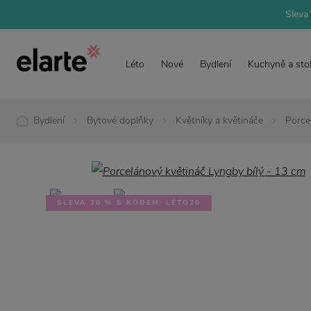
Sleva 
Léto
Nové
Bydlení
Kuchyně a sto
Bydlení
Bytové doplňky
Květníky a květináče
Porce
SLEVA 20 % S KÓDEM: LÉTO20