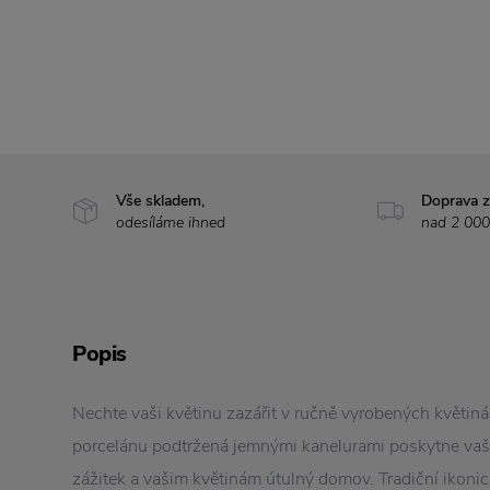
Vše skladem,
Doprava 
odesíláme ihned
nad 2 000
Popis
Nechte vaši květinu zazářit v ručně vyrobených květin
porcelánu podtržená jemnými kanelurami poskytne va
zážitek a vašim květinám útulný domov. Tradiční ikoni