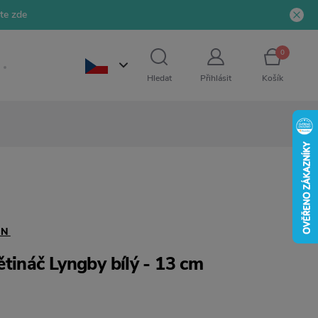
jte zde
0
Hledat
Přihlásit
Košík
EN
tináč Lyngby bílý - 13 cm