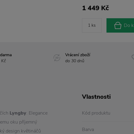
1 449 Kč
Do k
zdarma
Vrácení zboží
 Kč
do 30 dnů
Vlastnosti
áčích
Lyngby
. Elegance
Kód produktu
šemu oku příjemný
Barva
cký design květináčů