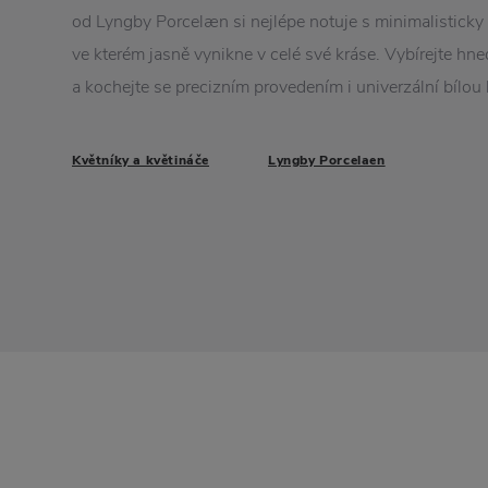
od Lyngby Porcelæn si nejlépe notuje s minimalisticky 
ve kterém jasně vynikne v celé své kráse. Vybírejte hned
a kochejte se precizním provedením i univerzální bílou 
Květníky a květináče
Lyngby Porcelaen