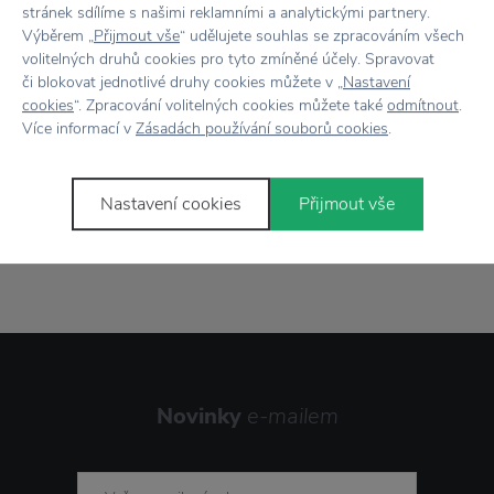
stránek sdílíme s našimi reklamními a analytickými partnery.
Výběrem „
Přijmout vše
“ udělujete souhlas se zpracováním všech
volitelných druhů cookies pro tyto zmíněné účely. Spravovat
Vše skladem,
odesíláme ihned
či blokovat jednotlivé druhy cookies můžete v „
Nastavení
cookies
“. Zpracování volitelných cookies můžete také
odmítnout
.
Doprava zdarma
nad 2 000 Kč
Více informací v
Zásadách používání souborů cookies
.
Vrácení zboží
do 30 dnů
Nastavení cookies
Přijmout vše
7500+ produktů
na výběr
Showroom
ve Zlíně
Novinky
e-mailem