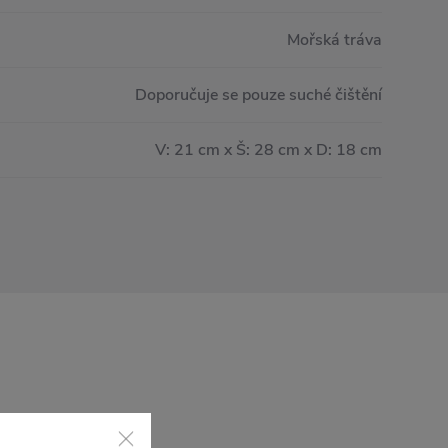
Mořská tráva
Doporučuje se pouze suché čištění
V: 21 cm x Š: 28 cm x D: 18 cm