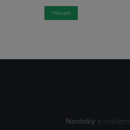
Přikoupit
Novinky
e-mailem