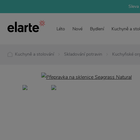
Sleva 
Léto
Nové
Bydlení
Kuchyně a sto
Kuchyně a stolování
Skladování potravin
Kuchyňské or