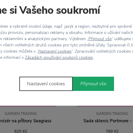
e si Vašeho soukromí
ies a vybrané osobní údaje, např. jazyk a region, nezbytné pro správné
ýzu provozu, personalizaci reklamy a obsahu. Informace o užívání našic
mi reklamními a analytickými partnery. Výběrem „
Přijmout vše
“ udělujete
 všech volitelných druhů cookies pro tyto zmíněné účely. Spravovat či 
hy cookies můžete v „
Nastavení cookies
“. Zpracování volitelných cookies
ce informací v
Zásadách používání souborů cookies
.
Nastavení cookies
Přijmout vše
SLEVA 20 % S KÓDEM:
SLEVA 20 % S KÓDEM
LÉTO20
LÉTO20
GARDEN TRADING
GARDEN TRADING
nizér na příbory Seagrass
Sada sklenic Portmore - 
625 Kč
789 Kč