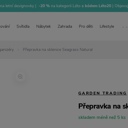
na letní designovky |
-20 %
na kategorii Léto
s kódem Léto20
| Objevu
lování
Svítidla
Nábytek
Zahrada
Pro děti
Lifestyle
ganizéry
Přepravka na sklenice Seagrass Natural
GARDEN TRADING
Přepravka na s
skladem méně než 5 ks