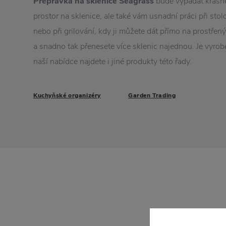
Přepravka na sklenice Seagrass
bude vypadat krásně
prostor na sklenice, ale také vám usnadní práci při sto
nebo při grilování, kdy ji můžete dát přímo na prostřený
a snadno tak přenesete více sklenic najednou. Je vyrob
naší nabídce najdete i jiné produkty této řady.
Kuchyňské organizéry
Garden Trading