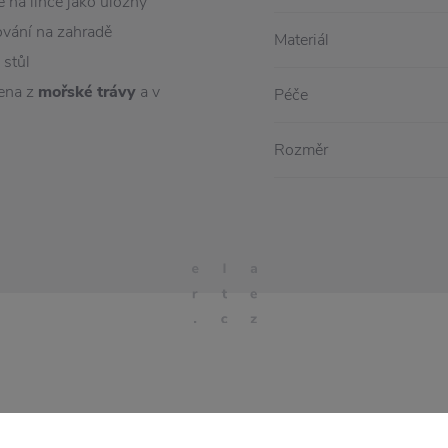
 na lince jako úložný
lování na zahradě
Materiál
 stůl
ena z
mořské trávy
a v
Péče
Rozměr
Stojí za
pozornost