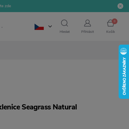
jte zde
0
Hledat
Přihlásit
Košík
klenice Seagrass Natural