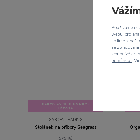
Vážím
Používáme cook
webu, pro anal
sdílíme s naši
se zpracováním
jednotlivé dru
odmítnout
. Ví
SLEVA 20 % S KÓDEM:
LÉTO20
GARDEN TRADING
Stojánek na příbory Seagrass
Orga
575 Kč